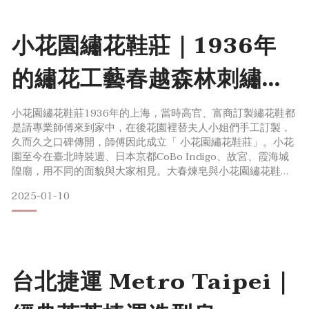
小花園繡花鞋莊｜1936年
的繡花工藝春越森林刺繡手
帕
小花園繡花鞋莊1936年的上海，當時高官、富商訂製繡花鞋都
是請專業師傅來到家中，在後花園裡替夫人小姐們手工訂製，
久而久之口碑傳開，師傅因此成立「 小花園繡花鞋莊」。小花
園至今在臺北時裝週、日本京都CoBo Indigo、故宮、霞海城
隍廟，用不同的面貌與大家相見。大春煉皂與小花園繡花鞋莊
「春越森林 精梳棉雙層繡花手帕」選用100% 六十織精梳棉，
2025-01-10
高織密度更為柔軟、吸水、快乾，吸水快乾的特性在使用上更
為親膚，也更貼近台灣濕潤的天氣，夏天必備的好夥伴！角落
分別刺上「雪松、玫瑰、椴樹花」3種個性花卉，由
台北捷運 Metro Taipei｜