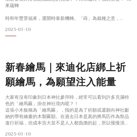
來蘊轉
時和年豐景福來，運開時泰新機轉。「蒔」為栽種之意，
「蘊」表蘊涵、累積；
2025-01-10
以鮮採植萃為成分、花果樹木為香氛靈感，
身心靈沐浴在蘊涵綠意的皂，自然轉動好運勢。自然入皂，好
運自然來 福虎生豐皂福虎添翼鴻運連，桔香如意度豐年金黃圓
潤的福虎，伴著柑桔蔻香氣，祈願新年桔香(吉祥)如意，好運
綿延。
新春繪馬｜來迪化店綁上祈
點點珠光在光照下，閃著七彩的顏色,閃耀迎豐年。
除了沐浴，也可放入車內、衣櫃，作芳香皂使用，迎接好
願繪馬，為願望注入能量
大家有沒有印象到日本神社參拜時，經常可以看到許多充滿特
色的「繪馬匾」掛在神社境內呢？！
這張小木板稱為「繪馬匾」，指的是為了祈願或還願向神社獻
納的帶有繪畫的木製匾額。在過去日本是真的將馬匹作為祭品
進行祈福，但成本浩大並不是人人都負擔的起，所以慢慢演變
成用雕塑木馬、紙馬等，再後來變成在木板上畫上馬匹，空白
2025-01-10
處寫上自己的願望奉納，也就是「繪馬」的由來。2022年大春