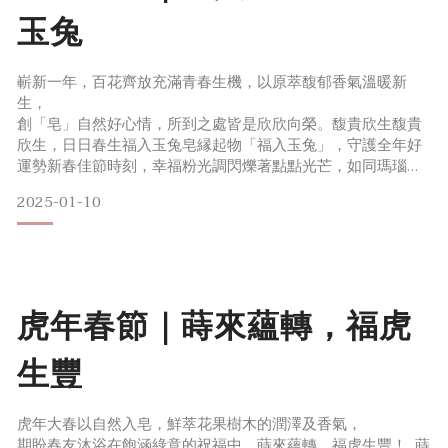
玉兔
嶄新一年，百花齊放充滿青春生機，以原萃馥郁香氣溫暖新
生，
創「皂」自然好心情，所到之處皆是欣欣向榮。馥貴欣生馥貴
欣生，日日春生福入玉兔皂縁起物「福入玉兔」，守護全年好
運勢新春佳節時刻，幸福粉光調閃爍著點點光芒，如同瑪瑙寶
石一般珠光燦燦。以「縁起物」不倒翁為造型靈感，上窄下寬
2025-01-10
的站立粉兔，身為開運神獸屹立不搖守護幸福，飽滿的肚子納
吉「福入」，為新的一年匯集吉祥好運勢。
虎年春節｜蒔來蘊轉，福虎
生豐
虎年大春以自然入皂，鮮萃花果樹木的潤澤及香氣，
期盼春友沐浴在飽涵綠意的祝福中，蒔來蘊轉，福虎生豐！ 蒔