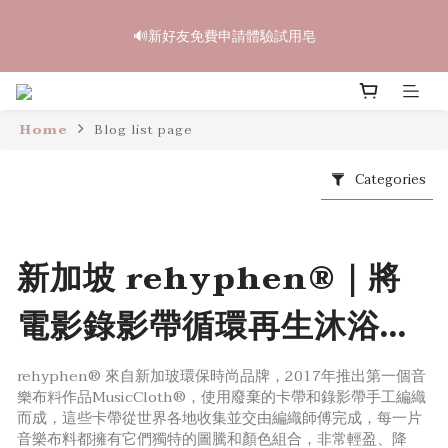
6
6
5
8
5
9
2
3
8
2
2
1
4
1
9
5
中秋禮盒早鳥開跑🥮單盒享85折 兩盒全台免運
5
5
4
7
4
8
1
2
🔊新好友免費申請體驗試用皂
7
1
1
:
0
3
:
0
8
:
4
4
4
3
6
3
7
立即訂購
0
1
Days
Hours
Minutes
Seconds
6
0
0
2
7
3
9
3
3
2
5
2
6
0
5
1
6
2
8
2
2
1
4
1
9
5
中秋禮盒早鳥開跑🥮單盒享85折 兩盒全台免運
4
0
5
1
7
1
1
:
0
3
:
0
8
:
4
立即訂購
3
4
0
Home
Days
Blog list page
Hours
Minutes
Seconds
6
0
0
2
7
3
2
3
5
1
6
2
1
2
4
0
5
1
Categories
0
1
3
4
0
0
2
3
1
2
新加坡 rehyphen®｜將
0
1
0
電影錄影帶循環再生沐浴皂
盒
rehyphen® 來自新加玻環保時尚品牌，2017年推出第⼀個⾳
樂布料作品MusicCloth®，使用廢棄的卡帶和錄影帶⼿工編織
而成，這些卡帶從世界各地收集並交由編織師傅完成，每一片
音樂布料都擁有它們獨特的圖騰和顏色組合，非常輕盈、降