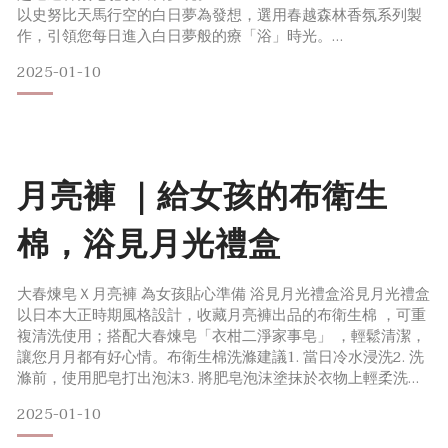
以史努比天馬行空的白日夢為發想​，選用春越森林香氛系列製
作​，引領您每日進入白日夢般的療「浴」時光​。
▍ PEANUTS 尋常一隅香氛皂（單入）​「雪巖之木」木質調白
2025-01-10
日夢
​ ▍ PEANUTS 好日常在禮盒（3入組）​
「初生之果」、「朝露之葉」、「雪巖之木」​
遨遊春越森林的3種白日夢
月亮褲 ｜給女孩的布衛生
棉，浴見月光禮盒
大春煉皂Ｘ月亮褲 為女孩貼心準備 浴見月光禮盒浴見月光禮盒
以日本大正時期風格設計，收藏月亮褲出品的布衛生棉 ，可重
複清洗使用；搭配大春煉皂「衣柑二淨家事皂」 ，輕鬆清潔，
讓您月月都有好心情。布衛生棉洗滌建議1. 當日冷水浸洗2. 洗
滌前，使用肥皂打出泡沫3. 將肥皂泡沫塗抹於衣物上輕柔洗淨
4. 清水沖洗5. 於通風處晾曬，避免陽光直射，切勿使用乾衣機
2025-01-10
烘乾6. 溫暖柑橘甜香陪伴您注意事項：請避免直接將肥皂塗抹
於月亮褲布面上