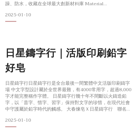
躁、防水，收藏在全球最大創新材料庫 Material
ConneXion®，並納入廈⾨紅點設計博物館館藏。 2023年新
2025-01-10
加坡電影院United International Pictures 影音數位化，所有
錄影卡帶都不再被需要，因此將數百個卡帶贈送rehyphen
日星鑄字行｜活版印刷鉛字
好皂
日星鑄字行日星鑄字行是全台最後一間繁體中文活版印刷鑄字
場 中文字型設計屬於全世界最難，有4000常用字，超過8,000
字才能完整稱作字體。 日星鑄字行幾十年不間斷以火鑄造鉛
字，以「昔字、惜字、習字」保持對文字的珍惜，在現代社會
中守護屬於鉛字時代的觸感。 大春煉皂Ｘ日星鑄字行 聯名文
字皂「好皂」鉛字以鉛的合金鉛材熔解後，透過灌注的方式手
2025-01-10
工鑄字而成。 大春使用日星字體「好」將鉛字等比放大，加入
竹炭粉自然調色，柔潤觸感透過水氣散發墨香，感受文字不一
樣的溫潤。