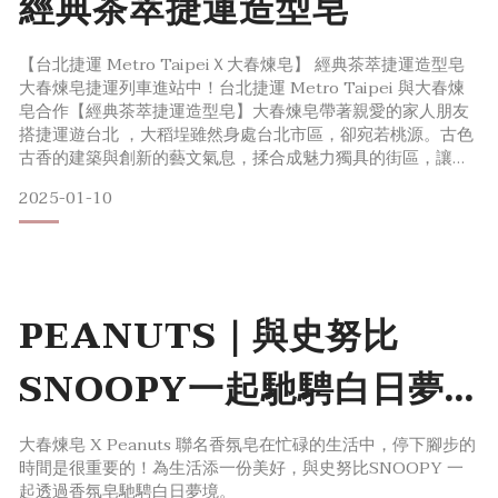
經典茶萃捷運造型皂
【台北捷運 Metro TaipeiＸ大春煉皂】​ 經典茶萃捷運造型皂​
大春煉皂捷運列車進站中！​台北捷運 Metro Taipei 與大春煉
皂合作【經典茶萃捷運造型皂】大春煉皂帶著親愛的家人朋友
搭捷運遊台北 ​，大稻埕雖然身處台北市區，卻宛若桃源。古色
古香的建築與創新的藝文氣息，​揉合成魅力獨具的街區，讓人
流連忘返，​一起來場城市輕旅，探訪春日的老台北。​
2025-01-10
PEANUTS｜與史努比
SNOOPY一起馳騁白日夢
境​
大春煉皂 X Peanuts 聯名香氛皂在忙碌的生活中，停下腳步的
時間是很重要的！為生活添一份美好，與史努比SNOOPY 一
起透過香氛皂馳騁白日夢境​。