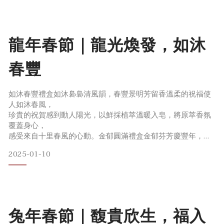
龍年春節｜龍光煥發，如沐
春豐
如沐春豐禮盒如沐裊裊清風韻，春豐景明芳留香溫柔的祝福使
人如沐春風，
珍貴的祝賀感到動人陽光，以鮮採植萃溫暖入皂，將原萃香氛
覆蓋身心，
感受來自十里春風的心動。金郁圓滿禮盒金郁芬芳慶豐年，圓
滿在心意連綿福氣之寶濃郁香氛四溢滿園，
2025-01-10
準備滿滿財氣迎接春豐年。沐浴萃取所蘊含珍貴自然之財，
將祝福心意圓滿在心。龍光煥發皂如意紋路般柔順線條勾勒精
緻龍身，在光線下如同鱗片閃耀般熠熠生輝。讓優雅曲線描繪
出屬於龍年的紮實力量與東方美感，展現龍年新氣勢。植萃自
然配方療癒芳香，在每一個重要的時刻讓肌膚龍光煥發。 古韻
兔年春節｜馥貴欣生，福入