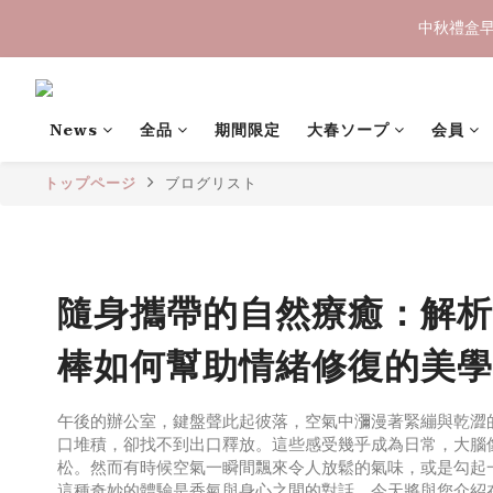
中秋禮盒早
中秋禮盒早
〔限時優惠〕滿 
News
全品
期間限定
大春ソープ
会員
トップページ
ブログリスト
中秋禮盒早
隨身攜帶的自然療癒：解析
棒如何幫助情緒修復的美學
午後的辦公室，鍵盤聲此起彼落，空氣中瀰漫著緊繃與乾澀
口堆積，卻找不到出口釋放。這些感受幾乎成為日常，大腦
松。然而有時候空氣一瞬間飄來令人放鬆的氣味，或是勾起
這種奇妙的體驗是香氣與身心之間的對話。今天將與您介紹