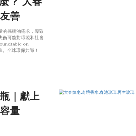
麼？ 大春
友善
量的棕櫚油需求，導致
失衡可能對環境和社會
dtable on
展標準。全球環保共識！
共涵蓋七大原則。
瓶｜獻上
容量