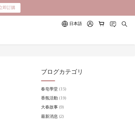
立即訂購
立即訂購
山色系列任一款🎁
日本語
立即訂購
ブログカテゴリ
春皂學堂
(15)
香氛活動
(19)
大春故事
(9)
最新消息
(2)