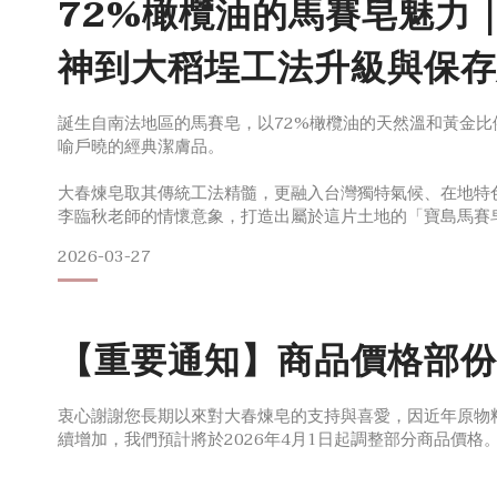
72%橄欖油的馬賽皂魅力
神到大稻埕工法升級與保存
誕生自南法地區的馬賽皂，以72%橄欖油的天然溫和黃金比
喻戶曉的經典潔膚品。
大春煉皂取其傳統工法精髓，更融入台灣獨特氣候、在地特
李臨秋老師的情懷意象，打造出屬於這片土地的「寶島馬賽
本篇將帶你認識馬賽皂的起源、特色與使用建議，並分享大
2026-03-27
新間找到平衡，打造貼近寶島氣候的馬賽皂，並將寶島時代
日常。法國皂中之王美名：馬賽皂的起源與精神
被譽為「皂中之王」的法國馬賽皂，相傳其歷史可回溯至十
「馬賽」地
【重要通知】商品價格部份
衷心謝謝您長期以來對大春煉皂的支持與喜愛，因近年原物
續增加，我們預計將於2026年4月1日起調整部分商品價格