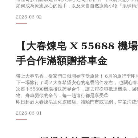
如何成為療癒身心的推手，以及來自自然療癒小物「滾珠精
中幫助調節情緒的工具。
2026-06-02
嗅覺與香氣的關聯：為什麼聞到香氣會改變心情？
在人類的感知系統中視覺、聽覺、味覺與觸覺幾乎需要先經
【大春煉皂 X 55688 機
手合作滿額贈搭車金
帶上大春皂香，從家門口就開始享受旅途！ 6月的旅行季即
下一場旅行了嗎？大春希望安心的皂香陪伴左右， 也關心
次攜手55688機場接送跨界合作，讓去程從容抵達機場，
物、舟車勞頓的辛苦，每一趟遠行都是享受😊
即日起於大春煉皂迪化旗艦店、體驗門市或官網，單筆消費滿
雙重貼心好禮🎁② 當期指定經典皂品乙個
2026-06-01
② 加碼贈‼️55688機場接送搭車金$400元 (200元 X 
讓旅程更輕鬆) 詳細搭車金說