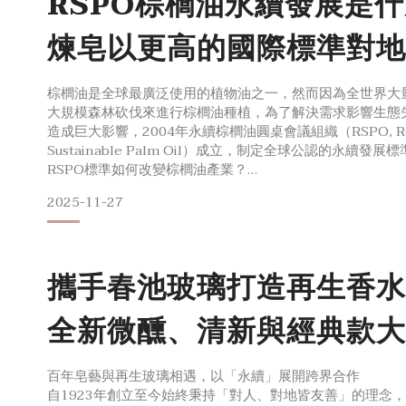
RSPO棕櫚油永續發展是什
煉皂以更高的國際標準對地
棕櫚油是全球最廣泛使用的植物油之一，然而因為全世界大
大規模森林砍伐來進行棕櫚油種植，為了解決需求影響生態
造成巨大影響，2004年永續棕櫚油圓桌會議組織（RSPO, Roun
Sustainable Palm Oil）成立，制定全球公認的永續發
RSPO標準如何改變棕櫚油產業？
RSPO的核心目標為促進棕櫚油產業長期友善的持續發展，
2025-11-27
1. 遵守道德規範且透明
2. 尊重人權
3. 優化
攜手春池玻璃打造再生香水
全新微醺、清新與經典款大
百年皂藝與再生玻璃相遇，以「永續」展開跨界合作
自1923年創立至今始終秉持「對人、對地皆友善」的理念，