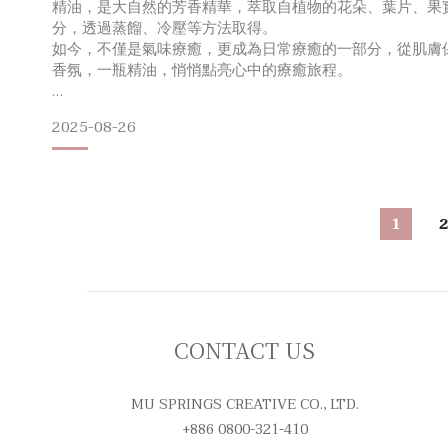
精油，是大自然的芳香精華，萃取自植物的花朵、葉片、果
分，透過蒸餾、冷壓等方法取得。
如今，不僅是氣味療癒，更成為日常療癒的一部分，從肌膚
香氛，一瓶精油，悄悄點亮心中的療癒旅程。
本篇文章將帶您了解如何辨別純精油與香精油的差異，如何
2025-08-26
的注意事項與保存方法。
同時，也將介紹大春煉皂香氛團隊累積逾半世紀的技藝，針
求，打造七款植癒複方精油，讓香氣成為生活中的溫柔陪伴
別？市面上精油琳瑯滿目，常見有「純精油」與「
1
CONTACT US
MU SPRINGS CREATIVE CO., LTD.
+886 0800-321-410