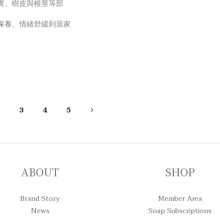
實、樹皮與根莖等部
保養、情緒舒緩到居家
挑選適合的精油、精油
對不同空間與情緒需
。純精油、香精如何辨
2
3
4
5
ABOUT
SHOP
Brand Story
Member Area
News
Soap Subscriptions