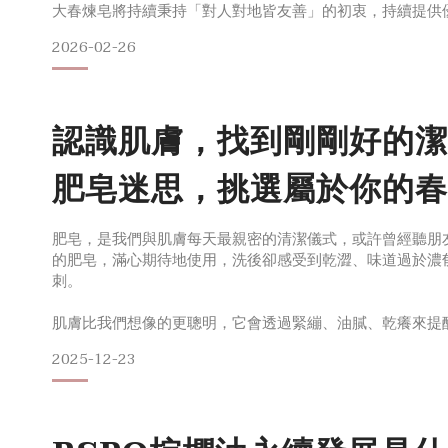
大春煉皂將持續秉持「對人對地皆友善」的初衷，持續提供
摯感謝您的諒解與陪伴。
2026-02-26
認識肌膚，找到剛剛好的潔
肥皂迷思，挑選屬於你的春
肥皂，是我們與肌膚每天最親密的清潔儀式，或許曾經聽朋
的肥皂，滿心期待地使用，洗後卻感受到乾澀、味道過於濃
刺。
肌膚比我們想像的更聰明，它會透過緊繃、油膩、乾癢來提
合我的選擇」，其實問題不是肌膚或肥皂，而是還沒有從兩
2025-12-23
衡。當找到契合自己的肥皂，清潔會變成一段療癒、放鬆的
「大春煉皂的品項很多，該如何挑選適合自己的？」今天將
迷思，認識不同膚質適合的肥皂，一起找到那顆可以為肌膚