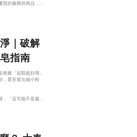
優質的服務與商品，誠
淨｜破解
皂指南
友推薦「這顆超好用」
郁，甚至冒出細小粉
醒：「這可能不是最適
者之間找到剛剛好的平
時刻。有春友詢問：
帶大家破解使用肥皂的
深吸一口氣的