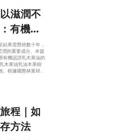
以滋潤不
：有機乳
至結果需歷經數十年，
柔潤的重要成分。本篇
用有機認證乳木果油的
的乳木果油乳油木果樹
難。根據國際林業研究
，長期由非洲當地女
得收入。乳木果油是
旅程｜如
存方法