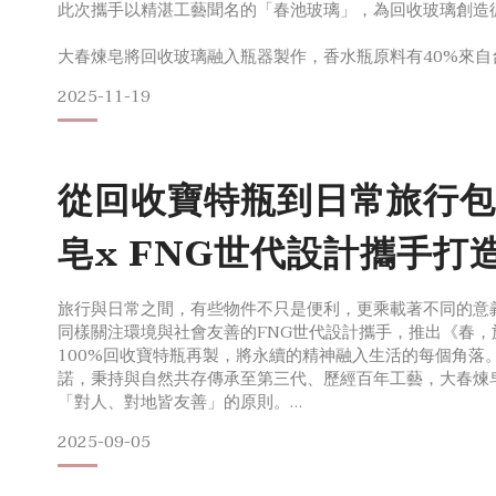
此次攜手以精湛工藝聞名的「春池玻璃」，為回收玻璃創造
大春煉皂將回收玻璃融入瓶器製作，香水瓶原料有40%來自
再生玻璃與香氛的獨特美學。
2025-11-19
獨一無二山形香水瓶，承載純粹與香氣
香水瓶身皆由春池玻璃手工師傅，在1300度高溫窯燒下賦
設計概念源自台灣廣袤的山形地貌，側面起伏的線條如山巒
從回收寶特瓶到日常旅行包
確定樣型後，需經過4小時以上冷卻定型，透過光線
皂x FNG世代設計攜手打
選擇
旅行與日常之間，有些物件不只是便利，更乘載著不同的意
同樣關注環境與社會友善的FNG世代設計攜手，推出《春，
100%回收寶特瓶再製，將永續的精神融入生活的每個角落
諾，秉持與自然共存傳承至第三代、歷經百年工藝，大春煉
「對人、對地皆友善」的原則。
製皂選用植物油與植萃精華，並在製程中確保皂水能被生物
2025-09-05
春友安心，也對環境減輕負擔。2023年，大春煉皂與興盛
海樂斯企業合作共同成立「中華民國友善