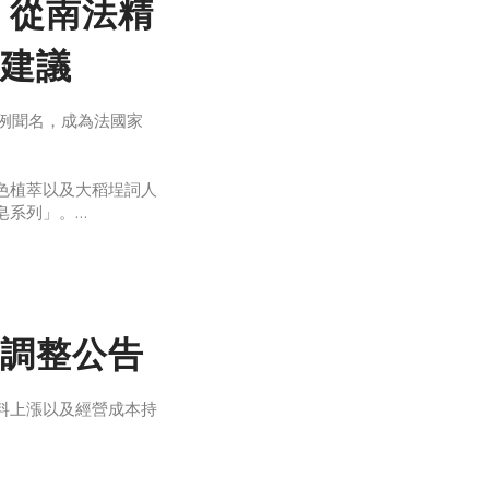
｜從南法精
建議
例聞名，成為法國家
色植萃以及大稻埕詞人
皂系列」。
春煉皂如何在傳統與創
的記憶化作香味延續至
七世紀，位於南法的
調整公告
料上漲以及經營成本持
。