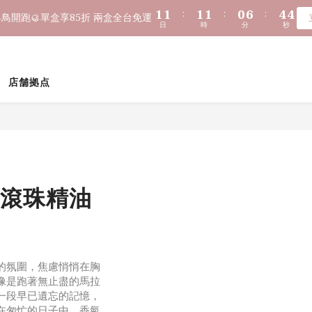
2
2
2
2
2
2
2
2
1
1
7
7
5
5
9
9
9
9
8
4
4
1
1
1
1
:
:
1
1
1
1
:
:
0
0
6
6
:
:
4
4
8
8
8
8
7
鳥開跑🥮單盒享85折 兩盒全台免運
鳥開跑🥮單盒享85折 兩盒全台免運
3
3
日
日
時
時
分
分
秒
秒
0
0
0
0
0
0
0
0
5
5
3
3
7
7
7
7
6
2
2
9
4
4
2
2
6
6
6
6
5
9
1
1
8
$1,000 贈綿泡袋 ｜ 滿 $2,000 贈馬年生肖皂 ｜ 滿 $3,500 贈琉光
3
3
1
1
5
5
5
5
4
8
0
0
7
2
2
0
0
4
4
4
4
3
9
7
店舗拠点
6
1
1
🔊新好友免費申請體驗試用皂
3
3
3
3
2
8
6
5
0
0
2
2
2
2
1
7
5
4
1
1
:
1
1
:
0
6
:
4
鳥開跑🥮單盒享85折 兩盒全台免運
3
日
時
分
秒
0
0
0
0
5
3
2
4
2
1
3
1
0
2
0
滾珠精油
1
0
的氛圍，焦慮悄悄在胸
像是跑著無止盡的馬拉
一段早已遺忘的記憶，
在匆忙的日子中，香氣