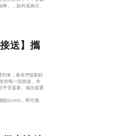
油棒」，如何成為日常
過大腦的中繼站
場接送】攜
將到來，春友們規劃好
春友的每一段旅途。本
回程平安返家。減去提重
額$2000，即可獲得
2張，去程回程各使用一張，