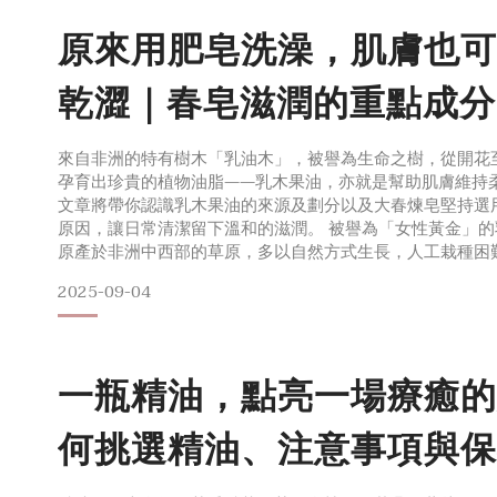
原來用肥皂洗澡，肌膚也可
乾澀｜春皂滋潤的重點成分
木果油
來自非洲的特有樹木「乳油木」，被譽為生命之樹，從開花
孕育出珍貴的植物油脂——乳木果油，亦就是幫助肌膚維持
文章將帶你認識乳木果油的來源及劃分以及大春煉皂堅持選
原因，讓日常清潔留下溫和的滋潤。 被譽為「女性黃金」
原產於非洲中西部的草原，多以自然方式生長，人工栽種困
中心，乳油木果樹從照顧植物、果實採收、提煉油脂到出售
2025-09-04
性，因此也被譽為「女性黃金」，協助當地女性自身勞力獲
一瓶精油，點亮一場療癒的
何挑選精油、注意事項與保