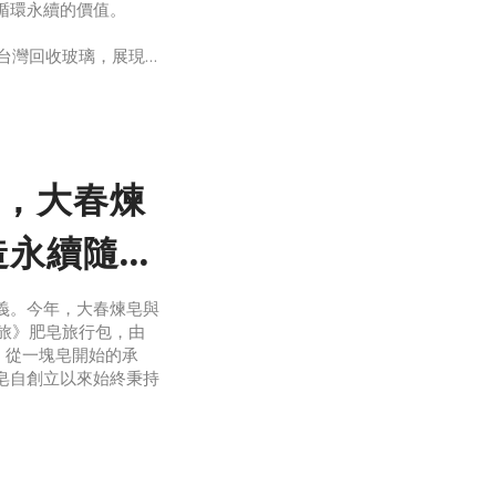
循環永續的價值。
台灣回收玻璃，展現
予新生。
綿延不絕，每個瓶身在
，大春煉
造永續隨行
義。今年，大春煉皂與
旅》肥皂旅行包，由
。從一塊皂開始的承
皂自創立以來始終秉持
分解、不汙染水源，讓
鐵工廠股份有限公司、