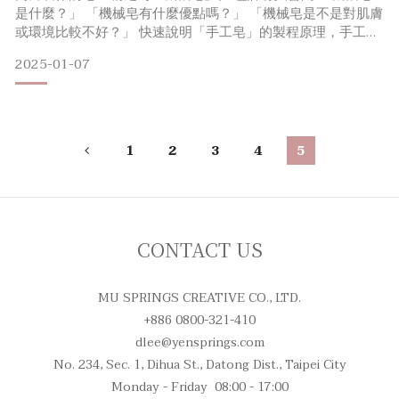
是什麼？」​ 「機械皂有什麼優點嗎？」​ 「機械皂是不是對肌膚
或環境比較不好？」 快速說明「手工皂」的製程原理，手工皂
大致可分為四種製作方式 冷製法 Cold Process最常使用的方
2025-01-07
法，需在低溫下製作，經過攪拌後，放入成型模內待至少3週以
上的時間皂化完成後才能使用。 熱製法 Hot Process以熬煮方
式加熱冷製皂加速皂化反
1
2
3
4
5
CONTACT US
MU SPRINGS CREATIVE CO., LTD.
+886 0800-321-410
dlee@yensprings.com
No. 234, Sec. 1, Dihua St., Datong Dist., Taipei City
Monday - Friday 08:00 - 17:00