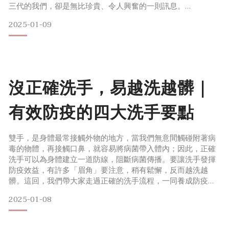
0
三代的我們，卻是無比珍貴、令人興奮的一則訊息。
2025-01-09
是的，我們又再一次收到五十年前大春煉皂所開發的商品，提
供我們這則訊息的，是一位已在美術界退休的唐老師，收到訊
息後，心裡已迫不及待跟對方取得聯繫，更讓我們感到溫暖的
是，唐老師願意無償將產品回到它的歷史定位，讓它更完整的
呈現大春的過往。唐老師認為，這個東西，更值得由我們來珍
沒正確洗手，易越洗越髒｜
藏。當下就決定，無論如何一定要
有效防疫的四大洗手要點
雙手，是身體最常接觸外物的地方，當我們無意間觸碰附著病
毒的物體，再接觸口鼻，就容易將病菌帶入體內；因此，正確
洗手可以為身體建立一道防線，阻斷病菌傳播。要讓洗手發揮
防疫效益，有許多「眉角」要注意，稍有鬆懈，反而越洗越
髒。這回，我們帶大家走過正確的洗手流程，一同養成防疫好
習慣。 正確洗手，有效防疫 洗手的方法分為「用肥皂濕洗手」
2025-01-08
與「用酒精乾洗手」。以流動水和肥皂濕洗手，可以徹底洗去
病菌，清潔效果更勝乾洗手，且不易造成皮膚過敏，若情況允
許，建議以濕洗手為優先。無論哪種洗手方式，只要掌握以下