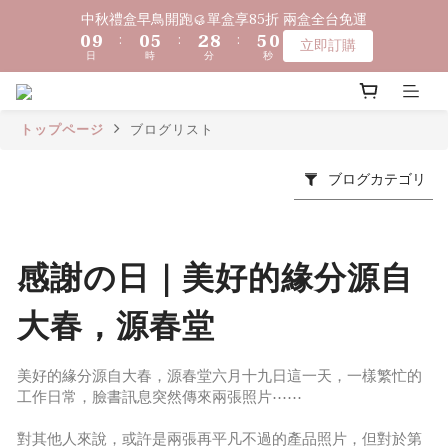
1
1
1
1
6
6
3
3
9
9
6
6
1
1
中秋禮盒早鳥開跑🥮單盒享85折 兩盒全台免運
中秋禮盒早鳥開跑🥮單盒享85折 兩盒全台免運
0
0
9
9
:
:
0
0
5
5
:
:
2
2
8
8
:
:
5
5
0
0
立即訂購
立即訂購
9
9
9
日
日
時
時
分
分
秒
秒
8
8
4
4
1
1
7
7
4
4
8
8
8
7
7
3
3
0
0
6
6
3
3
〔限時優惠〕滿 $1,000 贈綿泡袋 ｜ 滿 $2,000 贈馬年生肖皂 ｜ 
7
7
9
7
6
6
2
2
5
5
2
2
滿 $3,500 贈琉光山色系列任一款🎁
6
6
8
6
5
5
1
1
4
4
1
1
トップページ
ブログリスト
5
5
7
5
4
4
0
0
3
3
0
0
4
4
9
6
9
4
3
3
2
2
ブログカテゴリ
🔊新好友免費申請體驗試用皂
3
3
8
5
8
3
2
2
1
1
2
2
7
4
7
2
1
1
0
0
1
1
6
3
9
6
1
中秋禮盒早鳥開跑🥮單盒享85折 兩盒全台免運
0
0
0
9
:
0
5
:
2
8
:
5
0
立即訂購
感謝の日｜美好的緣分源自
日
時
分
秒
8
4
1
7
4
7
3
0
6
3
大春，源春堂
6
2
5
2
5
1
4
1
4
0
3
0
美好的緣分源自大春，源春堂六月十九日這一天，一樣繁忙的
3
2
工作日常，臉書訊息突然傳來兩張照片⋯⋯
2
1
1
0
對其他人來說，或許是兩張再平凡不過的產品照片，但對於第