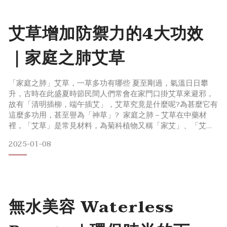
四項要點，就
艾草增加防禦力的4大功效
｜家庭之肺艾草
「家庭之肺」艾草，一草多功有哪些 夏至剛過，氣溫日日攀
升，古時在此盛夏時節民間人們常會在家門口掛艾草來避邪，
故有「清明插柳，端午插艾」，艾草究竟是什麼呢?為甚麼它有
這麼多功用，甚至譽為「神草」? 家庭之肺－艾草在中藥材
裡，「艾草」是常見材料，為菊科植物又稱「家艾」、「艾
蒿」，長度約50-120公分不等，葉片是橢圓形葉緣成粗齒狀，
2025-01-08
整體呈現綠色但花序是黃色或淡褐色，非常不起眼如果沒仔細
看很容易就忽略掉了，所以「艾草」雖然是草，但非整支綠色
的! 艾草是什麼艾草含有豐富的類黃酮及鞣質類物質，具有加強
肌
無水美容 Waterless