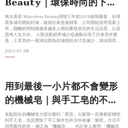
Beauty｜環保時尚的下一
步
無水美容 Waterless Beauty回憶三年前2019疫情爆發，全球
眾多城市開始封城，旅遊往來急速歸零，公司開始採用居家上
班，隔離的同時讓越來越多人開始重視居住的生活品質，以及
思考人生方向。 人類活動頻率減少也連動出現了許多意外驚
喜，土耳其的一座湖泊因為封城使的水汙染減少，湖水因而變
得清晰，水底下1600年歷史的教堂殘骸首次被清楚地拍攝，讓
2025-01-08
人不由得讚嘆，也同時開始反思，到底我們給了地球多大的負
擔？ 水是一種奢侈品 地球有超過70%是海洋，但可使用的淡
水只有3%，其中農業消耗了超過70%的可
用到最後一小片都不會變形
的機械皂｜與手工皂的不同
之處
有點陌生的機械皂大部分聽到「肥皂」大家第一反應都是聯想
到手工皂，但其實除了手工製作也有另外依據「製程」方式不
同而製作的皂 – 稱之為「機械皂」。 也許有人會問 「機械皂