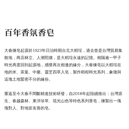
百年香氛香皂
大春煉皂起源於1923年日治時期台北大稻埕，過去曾是台灣貿易集
散地，商店林立、人潮熙攘，是大稻埕永遠的記憶。相隔逾一甲子
時光再度回到起源地，感懷再次相逢的緣分，大春煉皂以大稻埕在
地的米、茶葉、中藥、靈芝四萃入皂，製作稻程時光系列，象徵與
這塊土地緊密不分的緣份。
重返至今大春不間斷精進技術研發，自2018年起陸續推出：台灣原
生、春越森林、東洋珍萃、琉光山色等特色系列香皂，煉製出一塊
塊對人、對地皆友善的皂。