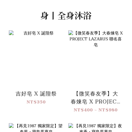
身丨全身沐浴
吉好皂 X 誕隍祭
【微笑春友季】大
春煉皂 X PROJECT
NT$350
LAZARUS 聯名喜
NT$400 ~ NT$980
皂