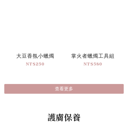
大豆香氛小蠟燭
掌火者蠟燭工具組
NT$250
NT$580
查看更多
護膚保養