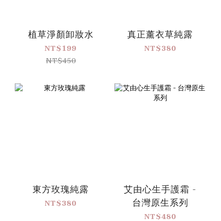
植草淨顏卸妝水
真正薰衣草純露
NT$199
NT$380
NT$450
東方玫瑰純露
艾由心生手護霜 -
台灣原生系列
NT$380
NT$480