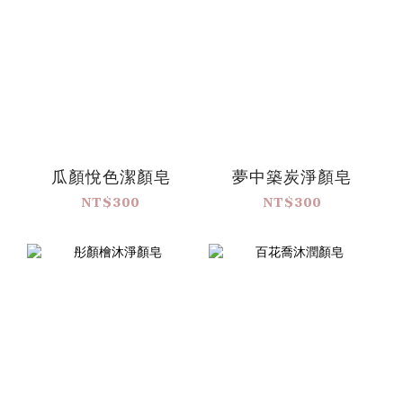
瓜顏悅色潔顏皂
夢中築炭淨顏皂
NT$300
NT$300