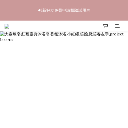
6
7
5
1
0
1
0
0
2
3
1
7
6
7
6
6
中秋禮盒早鳥開跑🥮單盒享85折 兩盒全台免運
5
6
4
9
9
9
0
0
🔊新好友免費申請體驗試用皂
1
2
:
0
6
:
5
6
:
5
5
4
5
3
9
8
9
8
8
立即訂購
日
時
分
秒
0
1
5
4
5
4
4
3
4
2
8
7
8
7
7
0
4
3
4
3
3
2
3
1
7
6
7
6
6
中秋禮盒早鳥開跑🥮單盒享85折 兩盒全台免運
3
2
3
2
2
1
2
:
0
6
:
5
6
:
5
5
立即訂購
2
1
2
1
1
日
時
分
秒
0
1
5
4
5
4
4
1
0
1
0
0
0
4
3
4
3
3
0
0
3
2
3
2
2
2
1
2
1
1
1
0
1
0
0
0
0