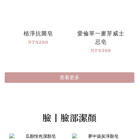
植淨抗菌皂
愛倫單一麥芽威士
忌皂
NT$280
NT$300
查看更多
臉丨臉部潔顏