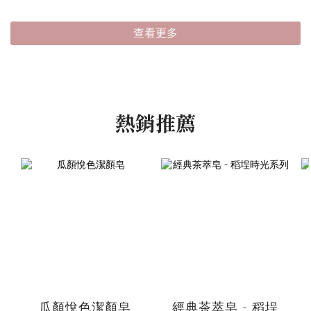
查看更多
熱銷推薦
瓜顏悅色潔顏皂
經典茶萃皂 - 稻埕