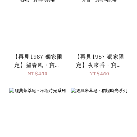
【再見1987 獨家限
【再見1987 獨家限
定】望春風・寶島
定】夜來香・寶島
馬賽皂
馬賽皂
NT$450
NT$450