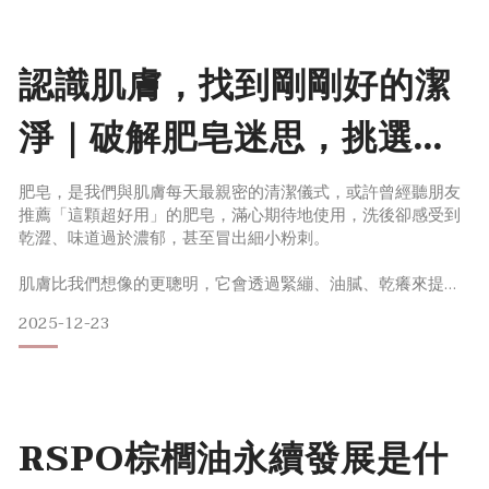
皂，並將寶島時代的記憶化作香味延續至日常。法國皂中之王
美名：馬賽皂的起源與精神
被譽為「皂中之王」的法國馬賽皂，相傳其歷史可回溯至十七
認識肌膚，找到剛剛好的潔
世紀，位於南法的「馬賽」地
淨｜破解肥皂迷思，挑選屬
於你的春皂指南
肥皂，是我們與肌膚每天最親密的清潔儀式，或許曾經聽朋友
推薦「這顆超好用」的肥皂，滿心期待地使用，洗後卻感受到
乾澀、味道過於濃郁，甚至冒出細小粉刺。
肌膚比我們想像的更聰明，它會透過緊繃、油膩、乾癢來提
醒：「這可能不是最適合我的選擇」，其實問題不是肌膚或肥
2025-12-23
皂，而是還沒有從兩者之間找到剛剛好的平衡。當找到契合自
己的肥皂，清潔會變成一段療癒、放鬆的時刻。有春友詢問：
「大春煉皂的品項很多，該如何挑選適合自己的？」今天將帶
大家破解使用肥皂的迷思，認識不同膚質適合的肥皂，一起找
到那顆可以為肌膚深吸一口氣的
RSPO棕櫚油永續發展是什