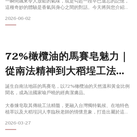
一瞬間飄來令人放鬆的氣味，或是勾起一段早已遺忘的記憶，
這種奇妙的體驗是香氣與身心之間的對話。今天將與您介紹在
匆忙的日子中，香氣如何成為療癒身心的推手，以及來自自然
2026-06-02
療癒小物「滾珠精油棒」，如何成為日常中幫助調節情緒的工
具。
嗅覺與香氣的關聯：為什麼聞到香氣會改變心情？
在人類的感知系統中視覺、聽覺、味覺與觸覺幾乎需要先經過
72%橄欖油的馬賽皂魅力｜
大腦的中繼站
從南法精神到大稻埕工法升
級與保存建議
誕生自南法地區的馬賽皂，以72%橄欖油的天然溫和黃金比例
聞名，成為法國家喻戶曉的經典潔膚品。
大春煉皂取其傳統工法精髓，更融入台灣獨特氣候、在地特色
植萃以及大稻埕詞人李臨秋老師的情懷意象，打造出屬於這片
土地的「寶島馬賽皂系列」。
2026-03-27
本篇將帶你認識馬賽皂的起源、特色與使用建議，並分享大春
煉皂如何在傳統與創新間找到平衡，打造貼近寶島氣候的馬賽