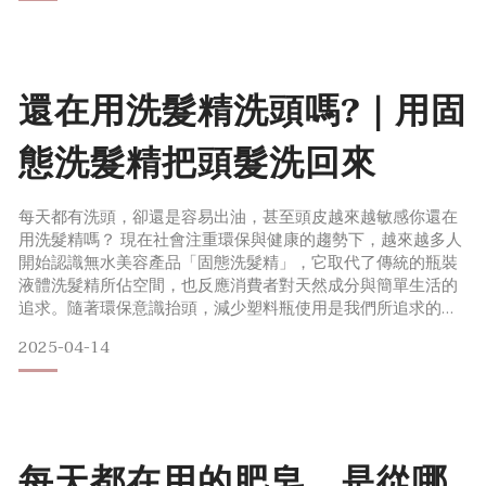
選適合的精油、精油的注意事項與保存方法。
同時，也將介紹大春煉皂香氛團隊累積逾半世紀的技藝，針對
不同空間與情緒需求，打造七款植癒複方精油，讓香氣成為生
活中的溫柔陪伴。純精油、香精如何辨別？市面上精油琳瑯滿
還在用洗髮精洗頭嗎?｜用固
目，常見有「純精油」與「
態洗髮精把頭髮洗回來
每天都有洗頭，卻還是容易出油，甚至頭皮越來越敏感你還在
用洗髮精嗎？ 現在社會注重環保與健康的趨勢下，越來越多人
開始認識無水美容產品「固態洗髮精」，它取代了傳統的瓶裝
液體洗髮精所佔空間，也反應消費者對天然成分與簡單生活的
追求。隨著環保意識抬頭，減少塑料瓶使用是我們所追求的目
標；髮皂作為一種可降解的天然洗髮產品，使用時可以很直接
2025-04-14
的觸碰髮根起泡，不僅有效達到頭皮潔淨效果，也很好的滿足
簡單成分的需求。 什麼是髮皂？髮皂，其實就是一款專為清潔
頭髮和頭皮而設計的固態清潔產品。它不同於傳統洗髮精的液
體狀態，
每天都在用的肥皂，是從哪