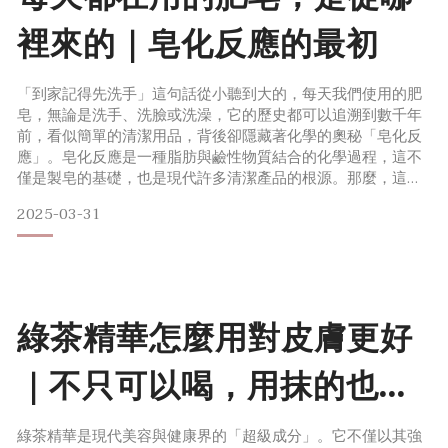
裡來的｜皂化反應的最初
「到家記得先洗手」這句話從小聽到大的，每天我們使用的肥
皂，無論是洗手、洗臉或洗澡，它的歷史都可以追溯到數千年
前，看似簡單的清潔用品，背後卻隱藏著化學的奧秘「皂化反
應」。皂化反應是一種脂肪與鹼性物質結合的化學過程，這不
僅是製皂的基礎，也是現代許多清潔產品的根源。那麼，這個
化學反應最初是如何被發現呢？肥皂又是如何從古老的手工製
2025-03-31
作普及成現代人日常生活中不可或缺的一部分？ 最初的出現肥
皂製程中，必備的成分就是「油脂」，可分為「動物性油脂」
或「植物性油脂」，當油脂碰到鹼性物質產生化學反應，這個
過程即是我
綠茶精華怎麼用對皮膚更好
｜不只可以喝，用抹的也好
處多多
綠茶精華是現代美容與健康界的「超級成分」。它不僅以其強