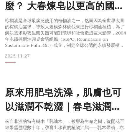
麼？ 大春煉皂以更高的國際
標準對地友善
棕櫚油是全球最廣泛使用的植物油之一，然而因為全世界大量
的棕櫚油需求，導致大規模森林砍伐來進行棕櫚油種植，為了
解決需求影響生態失衡可能對環境和社會造成巨大影響，2004
年永續棕櫚油圓桌會議組織（RSPO, Roundtable on
Sustainable Palm Oil）成立，制定全球公認的永續發展標
準。全球環保共識！RSPO標準如何改變棕櫚油產業？
2025-11-27
RSPO的核心目標為促進棕櫚油產業長期友善的持續發展，共
涵蓋七大原則。
1. 遵守道德規範且透明
2. 尊重人權
原來用肥皂洗澡，肌膚也可
3. 優化
以滋潤不乾澀｜春皂滋潤的
重點成分：有機乳木果油
來自非洲的特有樹木「乳油木」，被譽為生命之樹，從開花至
結果需歷經數十年，孕育出珍貴的植物油脂——乳木果油，亦