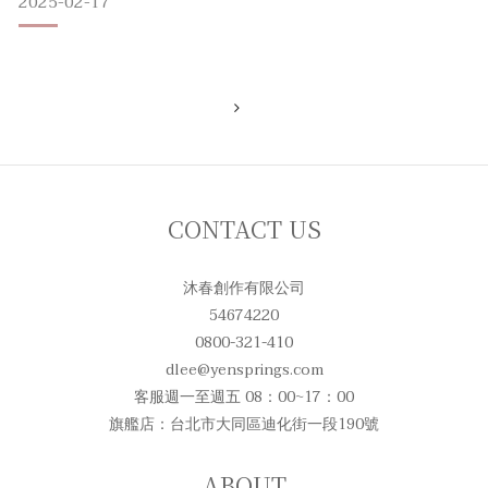
2025-02-17
發炎，而皂含有偏鹼性的皂鹼在清潔力度上較強，容易帶走過
多的油脂，讓肌膚回歸油水平衡。肥皂泡泡也易於清水沖洗帶
走，較不易發生乳化不完全殘留在毛孔上造成堵塞狀況等惡性
循環。
CONTACT US
沐春創作有限公司
54674220
0800-321-410
dlee@yensprings.com
客服週一至週五 08：00~17：00
旗艦店：台北市大同區迪化街一段190號
ABOUT