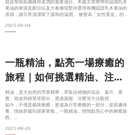
就是幫助肌膚維持柔潤的重要成分。本篇文章將帶你認識乳木
果油的來源及劃分以及大春煉皂堅持選用有機認證乳木果油的
原因，讓日常清潔留下溫和的滋潤。 被譽為「女性黃金」的乳
木果油乳油木果樹原產於非洲中西部的草原，多以自然方式生
2025-09-04
長，人工栽種困難。根據國際林業研究中心，乳油木果樹從照
顧植物、果實採收、提煉油脂到出售，長期由非洲當地女性，
因此也被譽為「女性黃金」，協助當地女性自身勞力獲得收
入。乳木果油是
一瓶精油，點亮一場療癒的
旅程｜如何挑選精油、注意
事項與保存方法
精油，是大自然的芳香精華，萃取自植物的花朵、葉片、果
實、樹皮與根莖等部分，透過蒸餾、冷壓等方法取得。
如今，不僅是氣味療癒，更成為日常療癒的一部分，從肌膚保
養、情緒舒緩到居家香氛，一瓶精油，悄悄點亮心中的療癒旅
程。
2025-08-26
本篇文章將帶您了解如何辨別純精油與香精油的差異，如何挑