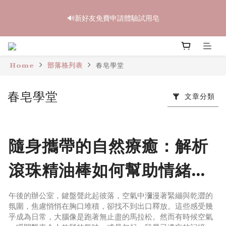
6
7
5
7
5
5
7
7
2
3
1
3
1
1
3
3
中秋禮盒早鳥開跑🥮單盒享85折 兩盒全台免運
5
6
4
6
4
4
6
6
🔊新好友免費申請體驗試用皂
1
2
:
0
2
:
0
0
:
2
2
4
5
3
5
3
3
5
5
立即訂購
日
時
分
秒
0
1
1
1
1
3
4
2
4
2
2
4
4
0
0
0
0
2
3
1
3
1
1
3
3
中秋禮盒早鳥開跑🥮單盒享85折 兩盒全台免運
1
2
:
0
2
:
0
0
:
2
2
立即訂購
Home
日
部落格列表
時
春皂學堂
分
秒
0
1
1
1
1
0
0
0
0
春皂學堂
文章分類
隨身攜帶的自然療癒：解析
滾珠精油棒如何幫助情緒修
復的美學
午後的辦公室，鍵盤聲此起彼落，空氣中瀰漫著緊繃與乾澀的
氛圍，焦慮悄悄在胸口堆積，卻找不到出口釋放。這些感受幾
乎成為日常，大腦像是跑著無止盡的馬拉松。然而有時候空氣