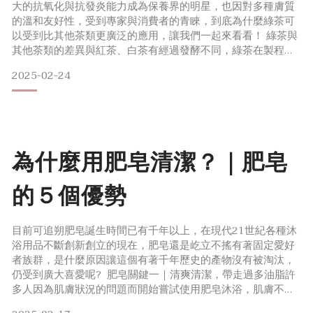
大的抗氧化與抗發炎能力成為保養界的明星，也因對多種膚質
的溫和友好性，受到專家與消費者的青睞，到底為什麼綠茶可
以受到比其他茶類更廣泛的應用，讓我們一起來看看！ 綠茶與
其他茶類的差異與紅茶、白茶有經過發酵不同，綠茶在製程上
採用蒸青或炒青的方式，避免茶葉發酵，得以保留較完整的茶
2025-02-24
綠素，因為含有高達450種有機物，綠茶的抗氧化能力非常
高，讓綠茶在健康領域與美容領域表現突出。不僅如此，綠茶
所含有的咖啡因還可以幫助對抗自由基，避免邪惡自由基影響
器官或機能衰
為什麼用肥皂清潔？｜肥皂
的５個優勢
目前可追朔肥皂誕生時間已有千年以上，在現代21世紀各種沐
浴用品不斷創新創立的現在，肥皂還是屹立不搖有著固定愛好
者族群，是什麼原因讓這個有著千年歷史的產物沒有被淘汰，
仍受到廣大喜愛呢? 肥皂關鍵一｜清爽清潔，帶走過多油脂許
多人因為肌膚狀況的問題而開始嘗試使用肥皂沐浴，肌膚不穩
定發炎形成的原因常常是因為過度分泌油脂使得毛孔阻塞因而