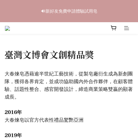
6
5
6
8
6
9
4
4
2
1
2
4
2
5
中秋禮盒早鳥開跑🥮單盒享85折 兩盒全台免運
5
4
5
7
5
8
3
3
🔊新好友免費申請體驗試用皂
1
0
:
1
9
:
3
1
:
4
9
4
3
4
6
4
7
立即訂購
2
2
日
時
分
秒
0
0
8
2
0
3
8
3
2
3
5
3
6
1
1
7
1
2
7
2
1
2
4
2
5
中秋禮盒早鳥開跑🥮單盒享85折 兩盒全台免運
0
0
6
0
1
6
1
0
:
1
9
:
3
1
:
4
9
立即訂購
5
0
5
日
時
分
秒
0
0
8
2
0
3
8
4
4
7
1
2
7
臺灣文博會文創精品獎
3
3
6
0
1
6
2
2
5
0
5
1
1
4
4
大春煉皂憑藉逾半世紀工藝技術，從製皂廠衍生成為新創團
0
0
3
3
隊，獲得各界肯定，並成功協助國內外合作夥伴，在顧客體
2
2
驗、話題性整合、感官開發設計，締造商業策略雙贏的顯著
1
1
0
0
成長。
2016年
大春煉皂以官方代表性禮品驚艷亞洲
2019年