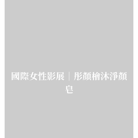
國際女性影展｜彤顏檜沐淨顏
皂