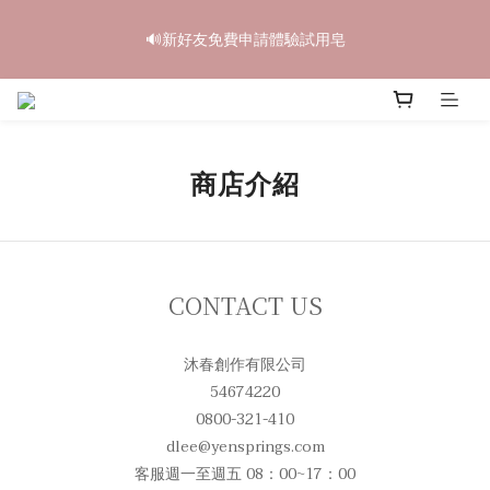
6
6
6
8
6
9
2
3
2
2
2
8
4
9
2
5
中秋禮盒早鳥開跑🥮單盒享85折 兩盒全台免運
5
5
5
7
5
8
1
2
🔊新好友免費申請體驗試用皂
1
1
:
1
7
:
3
8
:
1
4
4
4
4
6
4
7
立即訂購
0
1
日
時
分
秒
0
0
0
6
2
7
0
3
3
3
3
9
5
3
6
0
5
1
6
2
2
2
2
8
4
9
2
5
中秋禮盒早鳥開跑🥮單盒享85折 兩盒全台免運
4
0
5
1
1
1
:
1
7
:
3
8
:
1
4
立即訂購
3
4
0
日
時
分
秒
0
0
0
6
2
7
0
3
2
3
5
1
6
2
商店介紹
1
2
4
0
5
1
0
1
3
4
0
0
2
3
1
2
0
1
CONTACT US
0
沐春創作有限公司
54674220
0800-321-410
dlee@yensprings.com
客服週一至週五 08：00~17：00