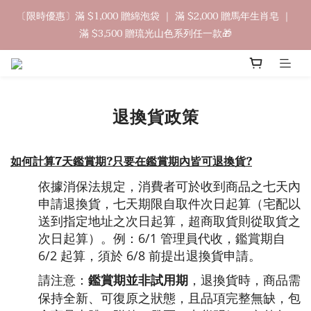
9
8
9
9
0
1
1
2
2
1
2
3
4
2
4
5
中秋禮盒早鳥開跑🥮單盒享85折 兩盒全台免運
〔限時優惠〕滿 $1,000 贈綿泡袋 ｜ 滿 $2,000 贈馬年生肖皂 ｜ 
8
7
8
9
8
0
0
1
1
0
:
1
2
:
3
1
:
3
4
立即訂購
滿 $3,500 贈琉光山色系列任一款🎁
7
6
7
8
9
7
9
0
日
時
分
秒
0
0
1
2
0
2
3
6
5
6
7
8
6
8
9
0
1
1
2
5
4
5
6
7
5
7
8
0
0
1
🔊新好友免費申請體驗試用皂
4
3
4
5
6
4
6
7
0
3
2
3
4
5
3
5
6
退換貨政策
2
1
2
3
4
2
4
5
中秋禮盒早鳥開跑🥮單盒享85折 兩盒全台免運
1
0
:
1
2
:
3
1
:
3
4
立即訂購
日
時
分
秒
0
0
1
2
0
2
3
0
1
1
2
如何計算7天鑑賞期?只要在鑑賞期內皆可退換貨?
0
0
1
依據消保法規定，消費者可於收到商品之七天內
0
申請退換貨，七天期限自取件次日起算（宅配以
送到指定地址之次日起算，超商取貨則從取貨之
次日起算）。例：6/1 管理員代收，鑑賞期自
6/2 起算，須於 6/8 前提出退換貨申請。
鑑賞期並非試用期
請注意：
，退換貨時，商品需
保持全新、可復原之狀態，且品項完整無缺，包