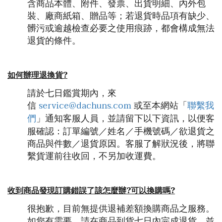
含商品本體、附件、發票、出貨明細、內外包
裝、廠商紙箱、贈品等；若退貨時品項有缺少、
髒污或逾越檢查必要之使用痕跡，都會構成無法
退貨的條件。
如何辦理退換貨?
請於七日鑑賞期內，來
service@dachuns.com
聯繫我
信
或至本網站「
們
」通知客服人員，並請留下以下資訊，以便客
服確認：訂單編號／姓名／手機號碼／欲退貨之
商品與件數／退貨原因。客服了解狀況後，將聯
繫貨運前往收回，不另加收運費。
收到商品發現訂購錯誤了該怎麼辦?可以換購嗎?
很抱歉，目前無提供退補差額換購商品之服務。
如您有需要，請在商品到貨七日內完成退貨，並