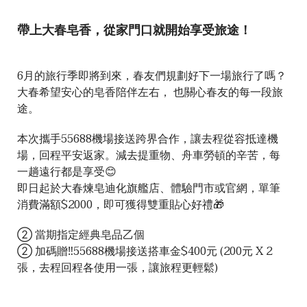
帶上大春皂香，從家門口就開始享受旅途！
6月的旅行季即將到來，春友們規劃好下一場旅行了嗎？
大春希望安心的皂香陪伴左右， 也關心春友的每一段旅
途。
本次攜手55688機場接送跨界合作，讓去程從容抵達機
場，回程平安返家。減去提重物、舟車勞頓的辛苦，每
一趟遠行都是享受😊
即日起於大春煉皂迪化旗艦店、體驗門市或官網，單筆
消費滿額$2000，即可獲得雙重貼心好禮🎁
② 當期指定經典皂品乙個
② 加碼贈‼️55688機場接送搭車金$400元 (200元 X 2
張，去程回程各使用一張，讓旅程更輕鬆)