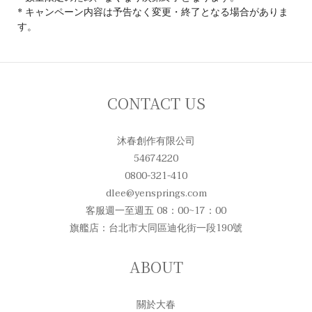
* キャンペーン内容は予告なく変更・終了となる場合がありま
す。
CONTACT US
沐春創作有限公司
54674220
0800-321-410
dlee@yensprings.com
客服週一至週五 08：00~17：00
旗艦店：台北市大同區迪化街一段190號
ABOUT
關於大春