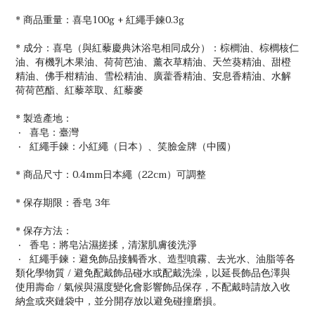
* 商品重量：喜皂100g + 紅繩手鍊0.3g
* 成分：喜皂（與紅藜慶典沐浴皂相同成分）：棕櫚油、棕櫚核仁
油、有機乳木果油、荷荷芭油、薰衣草精油、天竺葵精油、甜橙
精油、佛手柑精油、雪松精油、廣藿香精油、安息香精油、水解
荷荷芭酯、紅藜萃取、紅藜麥
* 製造產地：
‧ 喜皂：臺灣
‧ 紅繩手鍊：小紅繩（日本）、笑臉金牌（中國）
* 商品尺寸：0.4mm日本繩（22cm）可調整
* 保存期限：香皂 3年
* 保存方法：
‧ 香皂：將皂沾濕搓揉，清潔肌膚後洗淨
‧ 紅繩手鍊：避免飾品接觸香水、造型噴霧、去光水、油脂等各
類化學物質 / 避免配戴飾品碰水或配戴洗澡，以延長飾品色澤與
使用壽命 / 氣候與濕度變化會影響飾品保存，不配戴時請放入收
納盒或夾鏈袋中，並分開存放以避免碰撞磨損。