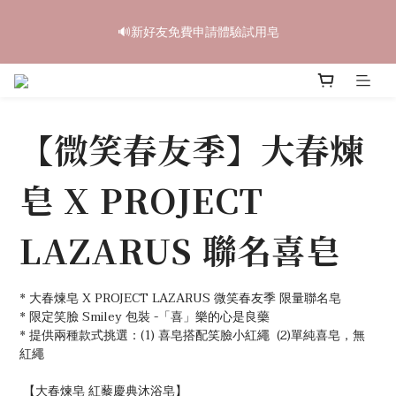
1
1
2
2
4
4
6
6
6
6
2
2
8
8
中秋禮盒早鳥開跑🥮單盒享85折 兩盒全台免運
中秋禮盒早鳥開跑🥮單盒享85折 兩盒全台免運
0
0
9
9
:
:
1
1
3
3
:
:
5
5
5
5
:
:
1
1
7
7
立即訂購
立即訂購
9
日
日
時
時
分
分
秒
秒
8
8
0
0
2
2
4
4
4
4
0
0
6
6
8
9
9
7
7
1
1
3
3
3
3
5
5
〔限時優惠〕滿 $1,000 贈綿泡袋 ｜ 滿 $2,000 贈馬年生肖皂 ｜ 
7
8
8
6
6
0
0
2
2
2
2
4
4
滿 $3,500 贈琉光山色系列任一款🎁
6
7
9
7
5
5
1
1
1
1
3
3
5
6
8
6
4
4
0
0
0
0
2
2
【微笑春友季】大春煉
4
5
7
9
9
5
3
3
1
1
🔊新好友免費申請體驗試用皂
3
4
6
8
8
4
2
2
0
0
皂 X PROJECT
2
3
5
7
7
3
9
1
1
1
2
4
6
6
2
8
中秋禮盒早鳥開跑🥮單盒享85折 兩盒全台免運
0
0
0
9
:
1
3
:
5
5
:
1
7
立即訂購
LAZARUS 聯名喜皂
日
時
分
秒
8
0
2
4
4
0
6
7
1
3
3
5
6
0
2
2
4
* 大春煉皂 X PROJECT LAZARUS 微笑春友季 限量聯名皂
5
1
1
3
* 限定笑臉 Smiley 包裝 -「喜」樂的心是良藥
4
0
0
2
* 提供兩種款式挑選：(1) 喜皂搭配笑臉小紅繩  (2)單純喜皂，無
3
1
紅繩
2
0
1
 【大春煉皂 紅藜慶典沐浴皂】