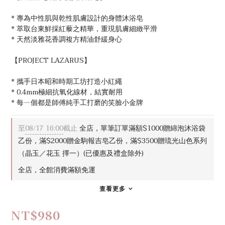
0
* 專為中性肌與乾性肌膚設計的身體沐浴皂
* 萃取台東鮮採紅藜之精華，重現肌膚細緻平滑
* 天然淡雅花香調複方精油舒緩身心
【PROJECT LAZARUS】
* 攜手日本昭和時期工坊打造小紅繩
* 0.4mm極細抗氧化線材，結實耐用
* 每ㄧ個都是師傅純手工打磨的笑臉小金牌
至
08/17 16:00
截止
全店，單筆訂單滿額$1000贈綿泡沐浴袋
乙份，滿$2000贈金駒報吉皂乙份，滿$3500贈琉光山色系列
（晶玉／花玉 擇一）(已優惠及禮盒除外)
全店，全館消費滿額免運
查看更多
NT$980