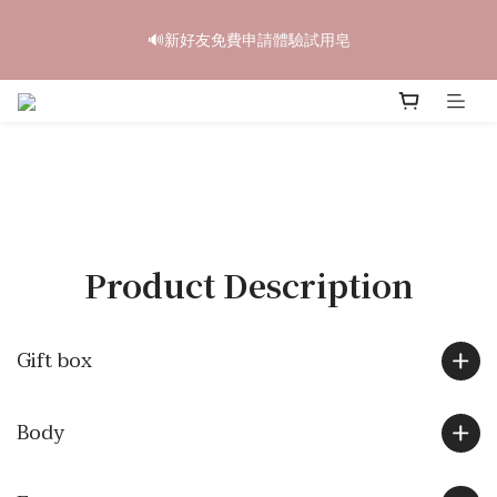
6
5
6
7
8
5
4
2
2
1
2
3
8
4
1
中秋禮盒早鳥開跑🥮單盒享85折 兩盒全台免運
5
4
5
6
7
4
3
1
🔊新好友免費申請體驗試用皂
1
0
:
1
9
:
2
7
:
3
0
4
3
4
5
6
3
立即訂購
2
0
日
時
分
秒
0
0
8
1
6
2
3
2
3
4
9
5
2
1
7
0
5
1
2
1
2
3
8
4
1
中秋禮盒早鳥開跑🥮單盒享85折 兩盒全台免運
0
6
4
0
1
0
:
1
9
:
2
7
:
3
0
立即訂購
5
3
日
時
分
秒
0
0
8
1
6
2
4
2
7
0
5
1
3
1
6
4
0
2
0
5
3
1
4
2
0
3
1
Product Description
2
0
1
0
Gift box
Body