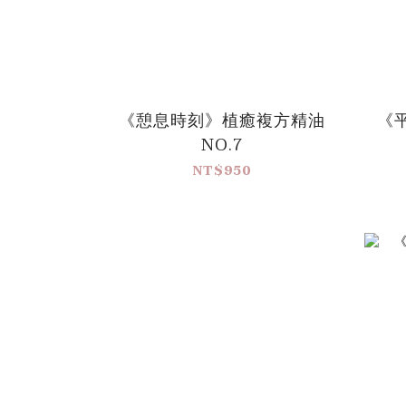
《憩息時刻》植癒複方精油
《
NO.7
NT$950