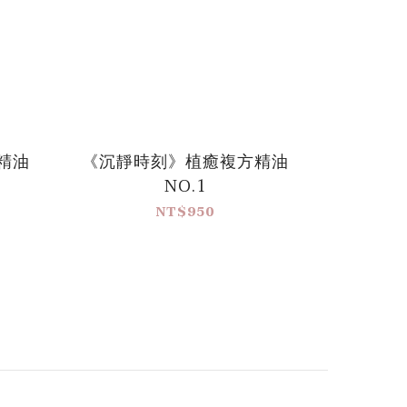
精油
《沉靜時刻》植癒複方精油
NO.1
NT$950