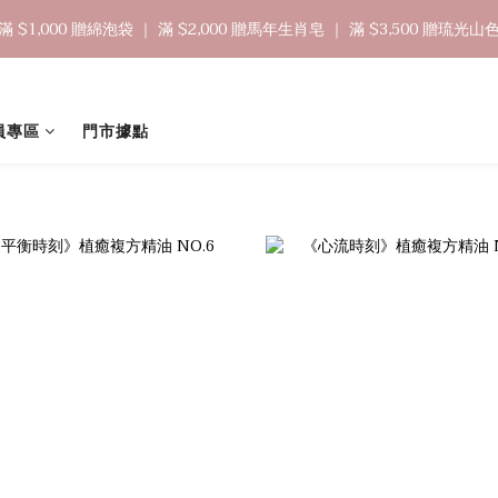
1
9
2
3
3
7
4
8
6
0
0
4
1
5
5
6
7
7
8
0
8
:
1
2
:
2
6
:
3
7
鳥開跑🥮單盒享85折 兩盒全台免運
$1,000 贈綿泡袋 ｜ 滿 $2,000 贈馬年生肖皂 ｜ 滿 $3,500 贈琉光
5
3
0
4
4
5
6
6
7
日
時
分
秒
7
0
1
1
5
2
6
4
2
3
3
4
5
5
9
6
6
0
0
4
1
5
3
1
2
🔊新好友免費申請體驗試用皂
2
3
4
4
8
5
9
5
3
0
4
2
0
1
1
9
2
3
3
7
4
8
4
2
3
員專區
門市據點
1
0
0
8
:
1
2
:
2
6
:
3
7
鳥開跑🥮單盒享85折 兩盒全台免運
3
1
2
日
時
分
秒
0
7
0
1
1
5
2
6
2
0
1
6
0
0
4
1
5
1
0
5
3
0
4
0
4
2
3
3
1
2
2
0
1
1
0
0