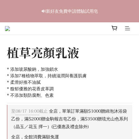
5
5
6
7
6
7
4
0
1
1
2
3
6
2
3
中秋禮盒早鳥開跑🥮單盒享85折 兩盒全台免運
4
4
5
6
9
5
6
3
🔊新好友免費申請體驗試用皂
0
9
:
0
1
:
2
5
:
1
2
3
3
4
5
8
4
5
立即訂購
2
日
時
分
秒
8
0
1
4
0
1
2
2
3
4
7
3
4
1
7
0
3
0
1
1
2
3
6
2
3
中秋禮盒早鳥開跑🥮單盒享85折 兩盒全台免運
0
6
2
0
9
:
0
1
:
2
5
:
1
2
立即訂購
5
1
日
時
分
秒
8
0
1
4
0
1
4
0
植草亮顏乳液
7
0
3
0
3
6
2
2
5
1
1
4
0
* 添加玻尿酸鈉，加強鎖水
0
3
* 添加7種植物萃取，持續滋潤與養護肌膚
* 柔滑好推不油膩
2
* 馥郁優雅的花香皮革調
1
* 不添加類防腐劑、色素
0
至
08/17 16:00
截止
全店，單筆訂單滿額$1000贈綿泡沐浴袋
乙份，滿$2000贈金駒報吉皂乙份，滿$3500贈琉光山色系列
（晶玉／花玉 擇一）(已優惠及禮盒除外)
全店，全館消費滿額免運