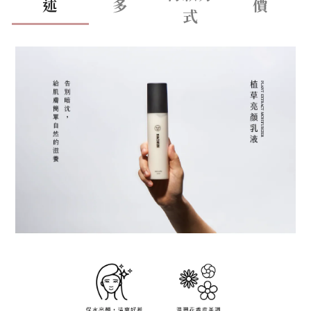
述
多
價
式