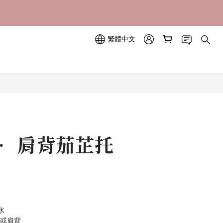
立即訂購
立即訂購
繁體中文
• 肩背茄芷托
水
提或肩背