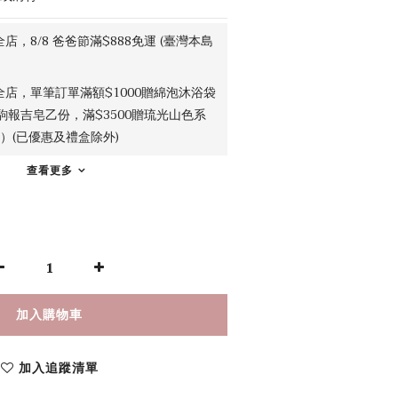
店，8/8 爸爸節滿$888免運 (臺灣本島
全店，單筆訂單滿額$1000贈綿泡沐浴袋
金駒報吉皂乙份，滿$3500贈琉光山色系
）(已優惠及禮盒除外)
查看更多
加入購物車
加入追蹤清單