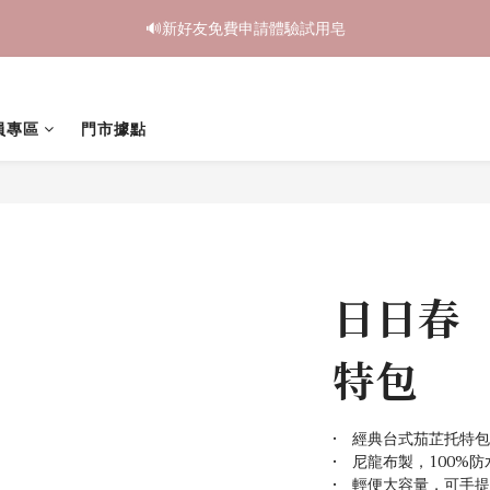
2
1
3
1
3
3
3
7
2
4
3
5
3
5
5
5
9
1
0
:
2
0
:
2
2
:
2
6
鳥開跑🥮單盒享85折 兩盒全台免運
1
🔊新好友免費申請體驗試用皂
3
2
4
2
4
4
4
8
日
時
分
秒
0
1
1
1
1
5
0
2
1
3
1
3
3
3
7
0
0
0
0
4
1
0
:
2
0
:
2
2
:
2
6
鳥開跑🥮單盒享85折 兩盒全台免運
3
日
時
分
秒
0
1
1
1
1
5
2
0
0
0
0
4
員專區
門市據點
1
3
0
2
1
0
日日春 
特包
•　經典台式茄芷托特包
•　尼龍布製，100%防
•　輕便大容量，可手