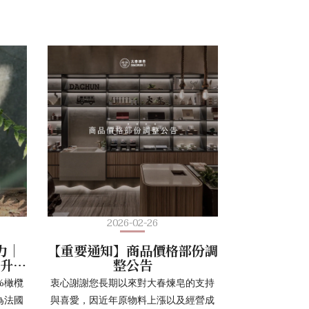
2026-02-26
力｜
【重要通知】商品價格部份調
法升級
整公告
%橄欖
衷心謝謝您長期以來對大春煉皂的支持
為法國
與喜愛，因近年原物料上漲以及經營成