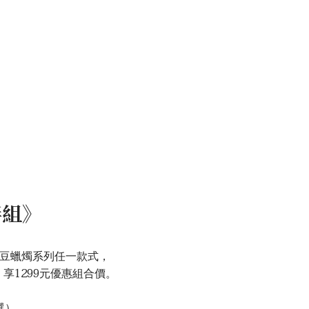
伴組》
豆蠟燭系列任一款式，
享1299元優惠組合價。
選）