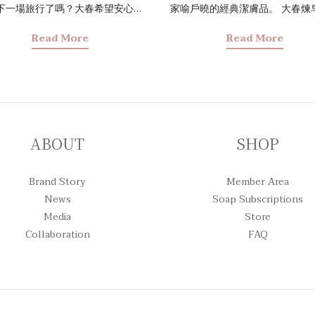
下一場旅行了嗎？大春希望安心的
家喻戶曉的經典潔膚品。 大春煉皂取其
陪伴左右， 也關心春友的每一段旅
傳統工法精髓，更融入台灣獨特
Read More
Read More
本次攜手55688機場接送跨界合
在地特色植萃以及大稻埕詞人李
讓去程從容抵達機場，回程平安返
師的情懷意象，打造出屬於這片
減去提重物、舟車勞頓的辛苦，每
「寶島馬賽皂系列」。 本篇將帶
遠行都是享受😊 即日起於大春煉皂
馬賽皂的起源、特色與使用建議
旗艦店、體驗門市或官網，單筆消
享大春煉皂如何在傳統與創新間
額$2000，即可獲得雙重貼心好禮
衡，打造貼近寶島氣候的馬賽皂
ABOUT
SHOP
② 當期指定經典皂品乙個 ② 加碼
寶島時代的記憶化作香味延續至
55688機場接送搭車金$400元 (200
法國皂中之王美名：馬賽皂的起
Brand Story
Member Area
X 2張，去程回程各使用一張，讓旅
神 被譽為「皂中之王」的法國馬
News
Soap Subscriptions
輕鬆) 詳細搭車金說明，請參閱如
相傳其歷史可回溯至十七世紀，
Media
Store
 * 本券限55688機場接送服務使用
法的「馬賽」地區，自古即是東
Collaboration
FAQ
55688機場接送官網（不需先歸戶)：
化與貿易交流的重要樞紐。 在製皂技術
5688機場接送官網，登入並填寫訂
流入至歐洲以及盛產橄欖油的背
料，在付款頁面輸入優惠碼，並選
法國政府制定嚴格的品質規範：
惠券，即可折抵金額。 * 55688
需以純植物油製作，並限定於馬
APP（需先歸戶）：於APP
或附近生產，這項規範確立馬賽