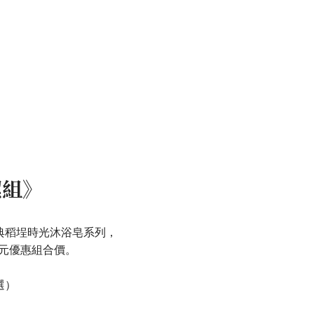
潔組》
典稻埕時光沐浴皂系列，
9元優惠組合價。
選）