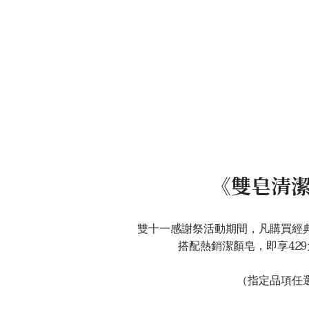
《雙皂清
雙十一感謝祭活動期間，凡購買經
搭配熱銷潔顏皂，即享42
（指定品項任