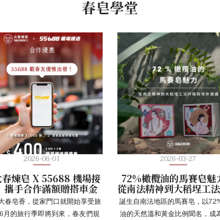
春皂學堂
2026-06-01
2026-03-27
春煉皂 X 55688 機場接
72%橄欖油的馬賽皂魅
】攜手合作滿額贈搭車金
從南法精神到大稻埕工
與保存建議
大春皂香，從家門口就開始享受旅
誕生自南法地區的馬賽皂，以72
 6月的旅行季即將到來，春友們規
油的天然溫和黃金比例聞名，成