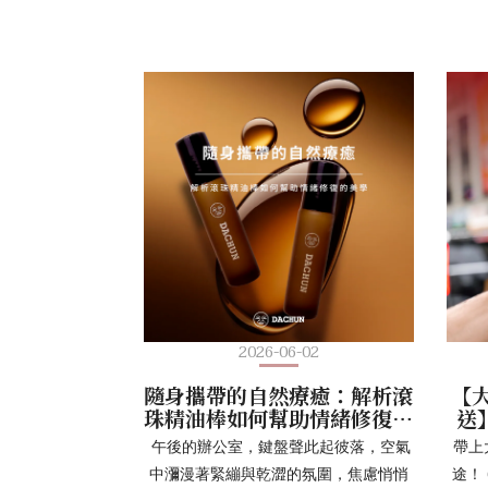
2026-06-02
隨身攜帶的自然療癒：解析滾
【大
珠精油棒如何幫助情緒修復的
送
美學
午後的辦公室，鍵盤聲此起彼落，空氣
帶上
中瀰漫著緊繃與乾澀的氛圍，焦慮悄悄
途！