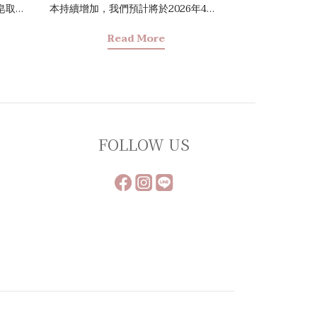
本持續增加，我們預計將於2026年4月1
氣候、
日起調整部分商品價格。 大春煉皂將持
Read More
臨秋老
續秉持「對人對地皆友善」的初衷，持
土地的
續提供優質的服務與商品，誠摯感謝您
你認識
的諒解與陪伴。
，並分
找到平
，並將
FOLLOW US
日常。
源與精
賽皂，
位於南
西方文
景下，
馬賽皂
賽地區
皂的品