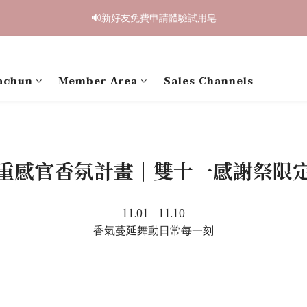
2
1
3
1
6
9
3
3
0
3
🔊新好友免費申請體驗試用皂
3
2
4
2
7
4
4
1
0
:
2
0
:
5
8
:
2
2
鳥開跑🥮單盒享85折 兩盒全台免運
2
2
1
3
1
6
9
3
3
Days
Hours
Minutes
Seconds
0
1
4
7
1
1
1
1
0
:
2
0
:
5
8
:
2
2
鳥開跑🥮單盒享85折 兩盒全台免運
0
3
6
0
0
Days
Hours
Minutes
Seconds
0
0
1
4
7
1
1
2
5
0
3
6
0
0
1
4
achun
Member Area
Sales Channels
2
5
0
3
1
4
2
0
3
1
2
0
1
0
重感官香氛計畫｜雙十一感謝祭限
11.01 - 11.10
香氣蔓延舞動日常每一刻