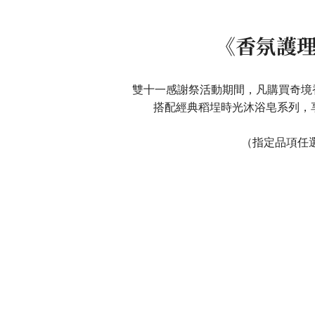
《香氛護
雙十一感謝祭活動期間，凡購買奇境香
搭配經典稻埕時光沐浴皂系列，享
（指定品項任