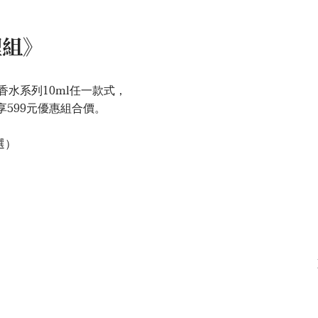
理組》
水系列10ml任一款式，
599元優惠組合價。
選）