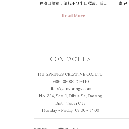
在胸口堆積，卻找不到出口釋放。這些
劃好
感受幾乎成為日常，大腦像是跑著無止
皂香
Read More
盡的馬拉松。然而有時候空氣一瞬間飄
途。
來令人放鬆的氣味，或是勾起一段早已
作，
遺忘的記憶，這種奇妙的體驗是香氣與
家。
身心之間的對話。今天將與您介紹在匆
一趟
忙的日子中，香氣如何成為療癒身心的
迪化
推手，以及來自自然療癒小物「滾珠精
費滿
CONTACT US
油棒」，如何成為日常中幫助調節情緒
🎁
的工具。 嗅覺與香氣的關聯：為什麼聞
贈‼️
MU SPRINGS CREATIVE CO., LTD.
到香氣會改變心情？ 在人類的感知系統
元 
+886 0800-321-410
中視覺、聽覺、味覺與觸覺幾乎需要先
程更
dlee@yensprings.com
經過大腦的中繼站「視丘」進行訊息篩
下：
No. 234, Sec. 1, Dihua St., Datong
選，被轉送到對應的皮質進行處理，而
* 
Dist., Taipei City
「嗅覺」是人類五感中，唯一不經過視
於5
Monday - Friday 08:00 - 17:00
丘，直接進入大腦「邊緣系統」的感
購資
官。邊緣系統包含掌管情緒的「杏仁
擇優
核」與記憶的「海馬迴」，據專家所述