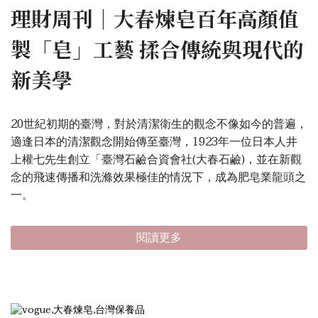
理財周刊｜大春煉皂百年高顏值
製「皂」工藝 揉合傳統與現代的
新美學
20世紀初期的臺灣，對於清潔衛生的觀念不像如今的普遍，
適逢日本的清潔觀念開始傳至臺灣，1923年一位日本人井
上權七先生創立「臺灣石鹼合資會社(大春石鹼)，並在新觀
念的飛速傳播和洗滌效果極佳的情況下，成為肥皂業龍頭之
一。
閱讀更多