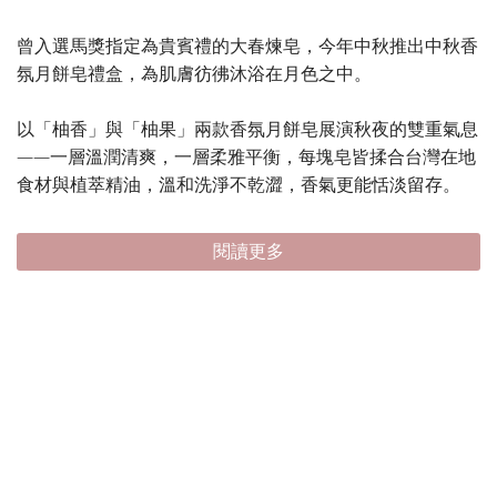
曾入選馬獎指定為貴賓禮的大春煉皂，今年中秋推出中秋香
氛月餅皂禮盒，為肌膚彷彿沐浴在月色之中。
以「柚香」與「柚果」兩款香氛月餅皂展演秋夜的雙重氣息
——一層溫潤清爽，一層柔雅平衡，每塊皂皆揉合台灣在地
食材與植萃精油，溫和洗淨不乾澀，香氣更能恬淡留存。
閱讀更多