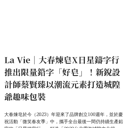
La Vie｜大春煉皂X日星鑄字行
推出限量鉛字「好皂」！新銳設
計師蔡賢臻以潮流元素打造城隍
爺趣味包裝
大春煉皂於今（2023）年迎來了品牌創立100週年，並於慶
祝活動「微笑春友季」中，攜手全台最後一間仍持續生產鉛