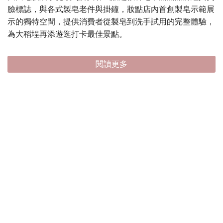
臉標誌，與各式製皂老件與掛鐘，妝點店內首創製皂示範展
示的獨特空間，提供消費者從製皂到洗手試用的完整體驗，
為大稻埕再添遊逛打卡最佳景點。
閱讀更多