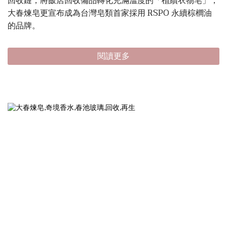
回收鏈，將飯店回收備品轉化充滿溫度的「植續衣物皂」，
大春煉皂更宣布成為台灣皂類首家採用 RSPO 永續棕櫚油
的品牌。
閱讀更多