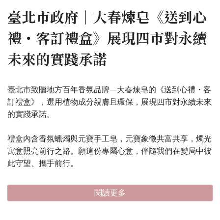
臺北市政府｜大春煉皂《送到心
禮・客訂禮盒》展現四市對永續
未來的實踐承諾
臺北市致贈地方百年香氛品牌—大春煉皂的《送到心禮・客
訂禮盒》，選用植物成分親膚且環保，展現四市對永續未來
的實踐承諾。
禮盒內含香氛蠟燭與元寶手工皂，元寶象徵共富共享，燭光
寓意照亮前行之路。願這份專屬心意，伴隨我們在變局中彼
此守望、攜手前行。
閱讀更多