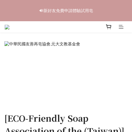
5
5
8
6
8
4
0
2
1
1
6
4
2
4
8
中秋禮盒早鳥開跑🥮單盒享85折 兩盒全台免運
4
4
9
7
5
7
3
1
🔊新好友免費申請體驗試用皂
0
9
:
0
5
:
3
1
:
3
7
3
3
8
6
4
6
立即訂購
2
0
Days
Hours
Minutes
Seconds
8
4
2
0
2
6
2
2
7
5
3
5
9
1
7
3
1
1
5
1
1
6
4
2
4
8
中秋禮盒早鳥開跑🥮單盒享85折 兩盒全台免運
0
6
2
0
0
4
0
9
:
0
5
:
3
1
:
3
7
立即訂購
5
1
3
Days
Hours
Minutes
Seconds
8
4
2
0
2
6
4
0
2
7
3
1
1
5
3
1
6
2
0
0
4
2
0
5
1
3
1
4
0
2
0
3
1
2
0
1
0
[ECO-Friendly Soap
Association of the (Taiwan)]