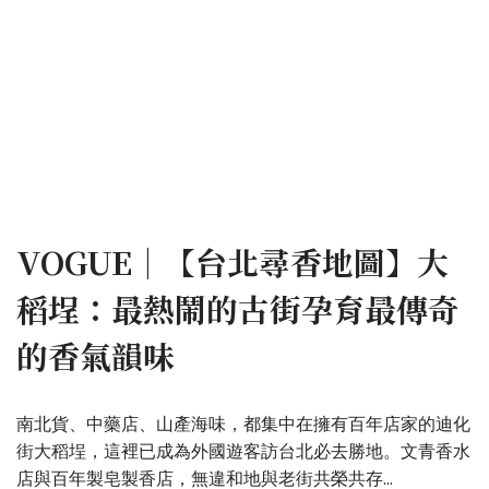
VOGUE｜【台北尋香地圖】大
稻埕：最熱鬧的古街孕育最傳奇
的香氣韻味
南北貨、中藥店、山產海味，都集中在擁有百年店家的迪化
街大稻埕，這裡已成為外國遊客訪台北必去勝地。文青香水
店與百年製皂製香店，無違和地與老街共榮共存...