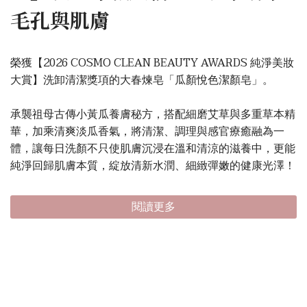
毛孔與肌膚
榮獲【2026 COSMO CLEAN BEAUTY AWARDS 純淨美妝
大賞】洗卸清潔獎項的大春煉皂「瓜顏悅色潔顏皂」。
承襲祖母古傳小黃瓜養膚秘方，搭配細磨艾草與多重草本精
華，加乘清爽淡瓜香氣，將清潔、調理與感官療癒融為一
體，讓每日洗顏不只使肌膚沉浸在溫和清涼的滋養中，更能
純淨回歸肌膚本質，綻放清新水潤、細緻彈嫩的健康光澤！
閱讀更多