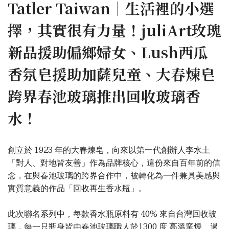
Tatler Taiwan｜生活裡的小選
擇，其實很有力量！juliArt玫瑰
新品援助偏鄉婦女、Lush西瓜
香氛皂援助加薩兒童、大春煉皂
跨界春池玻璃推出回收玻璃香
水！
創立於 1923 年的大春煉皂，向來以第一代創辦人李水土
「對人、對地皆友善」作為品牌核心，這份來自百年前的信
念，在與春池玻璃的跨界合作中，被轉化為一件兼具美感與
實質意義的作品「回收再生香水瓶」。
此次聯名系列中，每款香水瓶原料有 40% 來自台灣回收玻
璃，每一只瓶身皆由春池玻璃職人於1300 度 高溫窯燒、過