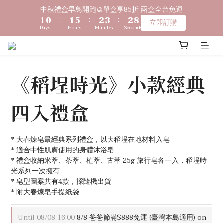
9
9
2
2
1
1
2
2
6
6
3
3
4
4
3
3
中秋禮盒早鳥開跑🥮單盒享85折 兩盒全台免運
中秋禮盒早鳥開跑🥮單盒享85折 兩盒全台免運
8
8
1
1
0
0
:
:
1
1
5
5
:
:
2
2
3
3
:
:
2
2
立即訂購
立即訂購
7
7
9
Days
Days
Hours
Hours
Minutes
Minutes
Seconds
Seconds
0
0
0
0
4
4
1
1
2
2
1
1
6
6
9
8
9
3
3
0
0
1
1
0
0
5
5
〔限時優惠〕滿 $1,000 贈綿泡袋 ｜ 滿 $2,000 贈馬年生肖皂 ｜ 
8
7
8
9
9
2
2
0
0
4
4
滿 $3,500 贈琉光山色系列任一款🎁
7
6
7
8
9
8
1
1
3
3
6
5
6
7
8
7
0
0
《稻埕時光》小款經典
2
2
5
4
5
9
6
7
6
🔊新好友免費申請體驗試用皂
1
1
4
3
4
8
5
6
5
0
0
四入禮盒
3
2
3
7
4
5
4
9
2
1
2
6
3
4
3
中秋禮盒早鳥開跑🥮單盒享85折 兩盒全台免運
8
1
0
:
1
5
:
2
3
:
2
立即訂購
7
Days
Hours
Minutes
Seconds
0
0
4
1
2
1
* 大春煉皂最經典系列禮盒，以大稻埕在地材料入皂
6
3
0
1
0
* 適合中性肌膚使用的身體沐浴皂
5
2
0
* 禮盒收納米萃、茶萃、植萃、古萃 25g 旅行皂各一入，稻埕時
4
光系列一次擁有
1
3
* 皂型圖案共有4款，採隨機出貨
0
2
* 附大春煉皂手提紙袋
1
0
Until
08/08 16:00
8/8 爸爸節滿$888免運 (臺灣本島適用) on