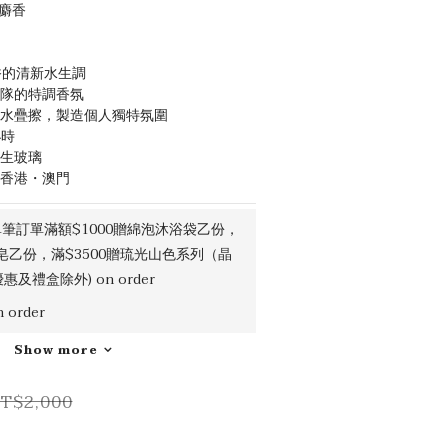
 麝香
麝香的清新水生調
團隊的特調香氛
香水疊擦，製造個人獨特氛圍
小時
再生玻璃
・香港・澳門
筆訂單滿額$1000贈綿泡沐浴袋乙份，
吉皂乙份，滿$3500贈琉光山色系列（晶
及禮盒除外) on order
order
Show more
T$2,000