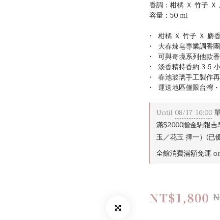
香調：柑橘 Ｘ 竹子 Ｘ
容量：50 ml
•　柑橘 Ｘ 竹子 Ｘ 
•　大春煉皂專業調香
•　可與奇境系列他款
•　淡香精持香約 3-5 
•　春池玻璃手工製作
•　運送地區僅限台灣
Until
08/17 16:00
單
滿$2000贈金駒報
玉／花玉 擇一）(已優惠
全館消費滿額免運 on 
NT$1,800
N