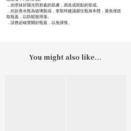
．勿塗抹於陽光照射處的肌膚，易造成斑點的形成。
．此款香水瓶為玻璃製成，拿取時建議握住瓶身本體，避免僅抓
取瓶蓋，以防鬆脫滑落。
．請務必確實關好瓶蓋，以免揮發。
You might also like...