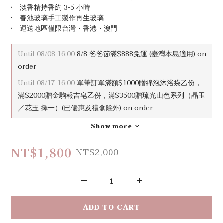
•　淡香精持香約 3-5 小時
•　春池玻璃手工製作再生玻璃
•　運送地區僅限台灣・香港・澳門
Until
08/08 16:00
8/8 爸爸節滿$888免運 (臺灣本島適用) on
order
Until
08/17 16:00
單筆訂單滿額$1000贈綿泡沐浴袋乙份，
滿$2000贈金駒報吉皂乙份，滿$3500贈琉光山色系列（晶玉
／花玉 擇一）(已優惠及禮盒除外) on order
Show more
NT$1,800
NT$2,000
ADD TO CART