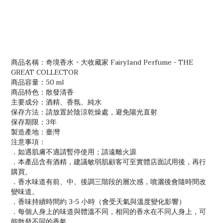
商品名稱：
奇境香水・大收藏家 Fairyland Perfume -
THE
GREAT COLLECTOR
商品容量：50
ml
商品特色：散發清香
主要成分：酒精、香氛、純水
保存方法：請放置於陰涼乾燥處，避免陽光直射
保存期限：
3
年
製造產地：臺灣
注意事項：
．如遇肌膚不適請暫停使用；請遠離火源
．本產品含有酒精，建議敏弱肌顧客可至實體店面試用後，再行
購買。
．香水味道有前、中、後調三階段的層次感，噴灑後會隨時間改
變味道。
．香味持續時間約 3-5 小時（會受天氣與溫度變化影響）
．每個人身上的味道與體溫不同，相同的香水在不同人身上，可
能散發不同的香氣。