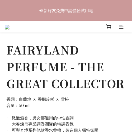
6
5
7
6
9
5
8
6
2
1
3
2
5
1
4
2
中秋禮盒早鳥開跑🥮單盒享85折 兩盒全台免運
5
4
6
5
8
4
7
5
🔊新好友免費申請體驗試用皂
1
0
:
2
1
:
4
0
:
3
1
4
3
5
4
7
3
6
4
立即訂購
Days
Hours
Minutes
Seconds
0
1
0
3
2
0
3
2
4
3
6
2
5
3
0
2
1
2
1
3
2
5
1
4
2
中秋禮盒早鳥開跑🥮單盒享85折 兩盒全台免運
1
0
1
0
:
2
1
:
4
0
:
3
1
立即訂購
0
Days
Hours
Minutes
Seconds
0
1
0
3
2
0
FAIRYLAND
0
2
1
1
0
0
PERFUME - THE
GREAT COLLECTOR
香調：白蘭地 Ｘ 香脂冷杉 Ｘ 雪松
容量：50 ml
•　微醺酒香，男女都適用的中性香調
•　大春煉皂專業調香團隊的特調香氛
•　可與奇境系列他款香水疊擦，製造個人獨特氛圍