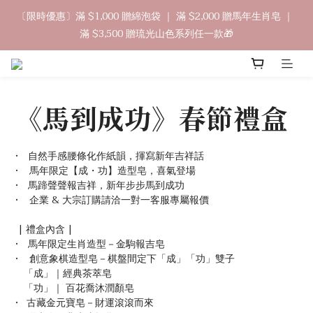
9
8
9
8
9
4
1
1
7
2
1
2
1
2
4
4
中秋禮盒早鳥開跑🥮單盒享85折 兩盒全台免運
〔限時優惠〕滿 $1,000 贈綿泡袋 ｜ 滿 $2,000 贈馬年生肖皂 ｜ 
8
7
8
7
8
3
0
0
6
1
0
:
1
0
:
1
3
:
3
立即訂購
滿 $3,500 贈琉光山色系列任一款🎁
7
6
7
6
7
9
9
2
Days
Hours
Minutes
Seconds
5
0
0
0
2
2
6
5
6
5
6
8
8
1
4
1
1
5
4
5
4
5
7
7
0
3
0
0
🔊新好友免費申請體驗試用皂
9
4
3
4
3
4
6
6
2
8
3
2
3
2
3
5
5
1
《馬到成功》春節禮盒
7
2
1
2
1
2
4
4
中秋禮盒早鳥開跑🥮單盒享85折 兩盒全台免運
0
6
1
0
:
1
0
:
1
3
:
3
立即訂購
Days
Hours
Minutes
Seconds
5
0
0
0
2
2
•　自然手感腰條化作紙韻，揮寫新年吉祥話
4
1
1
•    馬年限定【成・功】造型皂，喜氣登場
3
0
0
•　馬蹄聲聲報吉祥，新年步步馬到成功
2
•    企業 & 大宗訂購請洽一對一客服專屬報價
1
0
 | 禮盒內含 | 
•　馬年限定生肖造型－金駒報吉皂
•    創意象棋造型皂－棋盤間定下「成」「功」雙子
   「成」｜經典茶萃皂
   「功」｜ 百花喬沐潤顏皂　
•   古藏金元寶皂－財運滾滾而來