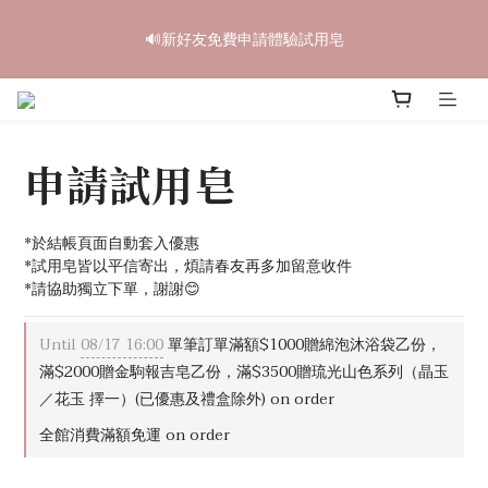
6
6
6
7
9
4
0
3
6
2
2
2
3
5
6
中秋禮盒早鳥開跑🥮單盒享85折 兩盒全台免運
5
5
5
6
8
9
3
2
5
🔊新好友免費申請體驗試用皂
1
1
:
1
2
:
4
9
:
5
4
4
4
5
7
8
立即訂購
2
1
4
Days
Hours
Minutes
Seconds
0
0
0
1
3
8
4
3
3
3
4
6
7
1
0
3
0
2
7
3
2
2
2
3
5
6
中秋禮盒早鳥開跑🥮單盒享85折 兩盒全台免運
0
2
1
6
2
1
1
:
1
2
:
4
9
:
5
立即訂購
1
0
5
1
Days
Hours
Minutes
Seconds
0
0
0
1
3
8
4
0
4
0
申請試用皂
0
2
7
3
3
1
6
2
2
0
5
1
1
4
0
*於結帳頁面自動套入優惠
0
3
*試用皂皆以平信寄出，煩請春友再多加留意收件
*請協助獨立下單，謝謝😊
2
1
0
Until
08/17 16:00
單筆訂單滿額$1000贈綿泡沐浴袋乙份，
滿$2000贈金駒報吉皂乙份，滿$3500贈琉光山色系列（晶玉
／花玉 擇一）(已優惠及禮盒除外) on order
全館消費滿額免運 on order