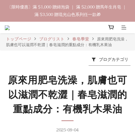
8
9
8
7
7
2
2
2
1
2
5
5
5
1
中秋禮盒早鳥開跑🥮單盒享85折 兩盒全台免運
〔限時優惠〕滿 $1,000 贈綿泡袋 ｜ 滿 $2,000 贈馬年生肖皂 ｜ 
7
8
7
6
6
1
1
1
0
9
:
1
9
:
4
4
:
4
0
立即訂購
滿 $3,500 贈琉光山色系列任一款🎁
6
7
6
5
5
0
0
0
日
時
分
秒
8
0
8
3
3
3
5
6
9
9
9
5
4
4
7
7
2
2
2
4
5
8
8
8
4
3
3
6
6
1
1
1
🔊新好友免費申請體驗試用皂
3
4
7
7
7
3
2
2
5
5
0
0
0
トップページ
ブログリスト
春皂學堂
原來用肥皂洗澡，
2
3
6
6
6
2
1
1
肌膚也可以滋潤不乾澀｜春皂滋潤的重點成分：有機乳木果油
4
4
1
2
5
5
5
1
中秋禮盒早鳥開跑🥮單盒享85折 兩盒全台免運
0
0
3
3
0
9
:
1
9
:
4
4
:
4
0
立即訂購
2
2
ブログカテゴリ
日
時
分
秒
8
0
8
3
3
3
1
1
7
7
2
2
2
0
0
6
6
1
1
1
原來用肥皂洗澡，肌膚也可
5
5
0
0
0
4
4
以滋潤不乾澀｜春皂滋潤的
3
3
2
2
重點成分：有機乳木果油
1
1
0
0
2025-09-04