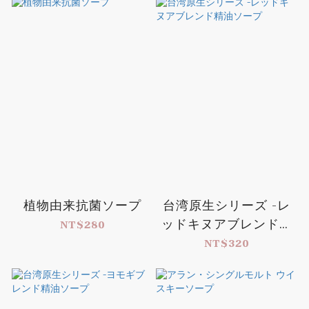
植物由来抗菌ソープ
台湾原生シリーズ -レ
ッドキヌアブレンド精
NT$280
油ソープ
NT$320