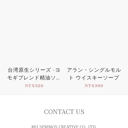
台湾原生シリーズ -ヨ
アラン・シングルモル
モギブレンド精油ソー
ト ウイスキーソープ
プ
NT$320
NT$300
CONTACT US
MU SPRINGS CREATIVE CO., LTD.