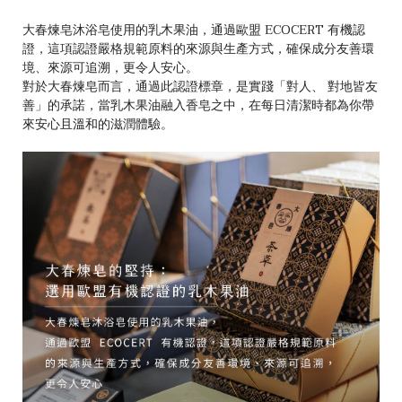
大春煉皂沐浴皂使用的乳木果油，通過歐盟 ECOCERT 有機認
證，這項認證嚴格規範原料的來源與生產方式，確保成分友善環
境、來源可追溯，更令人安心。
對於大春煉皂而言，通過此認證標章，是實踐「對人、 對地皆友
善」的承諾，當乳木果油融入香皂之中，在每日清潔時都為你帶
來安心且溫和的滋潤體驗。