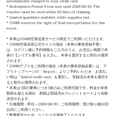
automatically charged to your credit card.
* Redemption Period: From now until 2026/06/30. The
voucher must be used within 60 days of claiming.
* Limited quantities available, while supplies last.
* 55688 reserves the right of final interpretation for this
event.
* 本券は55688空港送迎サービス限定でご利用いただけます。
* 55688空港送迎公式サイトの場合（本券の事前登録不要）
は、ログイン後に予約情報をご入力のうえ、お支払い画面で本
券の【シリアル番号】を入力し、本券を選択すると割引が適用
されます。
* 55688アプリをご利用の場合（本券の事前登録必要）は、ア
プリトップページの「Airport」よりご予約いただき、お支払
い時は「linked credit card」を選択し、登録済み本券を選択す
ると割引が適用されます。
* 本券は1回の乗車につき1枚のみご利用可能です。料金が本券
額面を超える場合、差額は登録済みクレジットカードより自動
決済されます。
* 引換期間：即日～2026/06/30；ご利用期間：受け取り後60日
以内にご利用ください。
* 数量限定のため、なくなり次第終了となります。