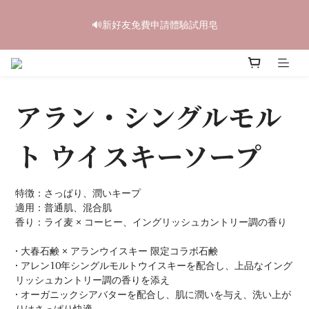
6
6
5
5
6
8
4
0
2
2
1
1
2
4
6
中秋禮盒早鳥開跑🥮單盒享85折 兩盒全台免運
5
5
4
4
5
7
9
3
🔊新好友免費申請體驗試用皂
1
1
:
0
0
:
1
9
:
3
5
4
4
3
3
4
6
8
立即訂購
2
日
時
分
秒
0
0
0
8
2
4
3
3
2
2
3
5
7
1
7
1
3
2
2
1
1
2
4
6
中秋禮盒早鳥開跑🥮單盒享85折 兩盒全台免運
0
6
0
2
1
1
:
0
0
:
1
9
:
3
5
立即訂購
5
1
日
時
分
秒
0
0
0
8
2
4
4
0
アラン・シングルモル
7
1
3
3
6
0
2
2
5
1
ト ウイスキーソープ
1
4
0
0
3
2
特徴：さっぱり、潤いキープ
1
適用：普通肌、混合肌
0
香り：ライ麦 × コーヒー、イングリッシュカントリー調の香り
• 大春石鹸 × アランウイスキー 限定コラボ石鹸
• アレン10年シングルモルトウイスキーを配合し、上品なイング
リッシュカントリー調の香りを添え
• オーガニックシアバターを配合し、肌に潤いを与え、洗い上が