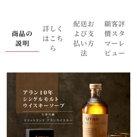
配送お
顧客評
詳しく
商品の
よび支
價スタ
はこち
説明
払い方
マーレ
ら
法
ビュー