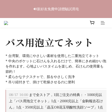
5
5
8
6
4
2
0
1
1
1
4
2
8
6
7
中秋禮盒早鳥開跑🥮單盒享85折 兩盒全台免運
4
4
7
5
9
3
1
0
🔊新好友免費申請體驗試用皂
0
9
:
0
3
:
1
7
:
5
6
3
3
6
4
8
9
立即訂購
2
0
日
時
分
秒
8
2
0
6
4
5
2
2
5
3
9
7
8
1
7
1
5
3
4
1
1
4
2
8
6
7
中秋禮盒早鳥開跑🥮單盒享85折 兩盒全台免運
0
6
0
4
2
3
0
9
:
0
3
:
1
7
:
5
6
立即訂購
5
3
1
2
日
時
分
秒
8
2
0
6
4
5
4
2
0
1
バス用泡立てネット
7
1
5
3
4
3
1
0
6
0
4
2
3
2
0
5
3
1
2
1
4
2
0
1
* 台湾製、環境にやさしい素材を使用した二重泡立てネット
0
3
1
0
* 中央のポケットに石けんを入れるだけで、簡単にきめ細かい泡
を作れます。心地よいバスタイムを楽しめ、石けんの使用量も
2
0
節約！
1
* 柔らかなテクスチャで、肌をやさしく洗浄
0
* 吊り紐付きで、掛けて乾燥させるのに便利
08/17 16:00
まで全ストア，1回ご注文の特典：・1000元以
上「バス用泡立てネット」1点・2000元以上「金駒報吉石け
ん」1点・3500元以上「晶玉OR花玉弱酸性洗顔ソープ」1点