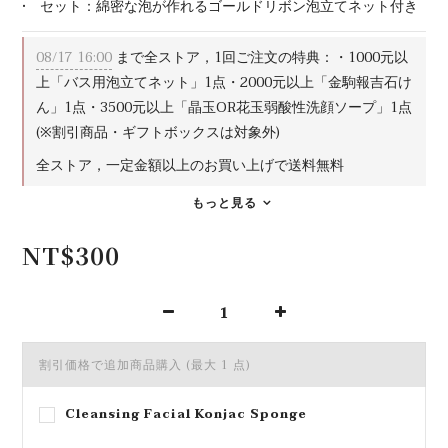
•　セット：綿密な泡が作れるゴールドリボン泡立てネット付き
08/17 16:00
まで全ストア，1回ご注文の特典：・1000元以
上「バス用泡立てネット」1点・2000元以上「金駒報吉石け
ん」1点・3500元以上「晶玉OR花玉弱酸性洗顔ソープ」1点
(※割引商品・ギフトボックスは対象外)
全ストア，一定金額以上のお買い上げで送料無料
もっと見る
NT$300
割引価格で追加商品購入
(最大 1 点)
Cleansing Facial Konjac Sponge