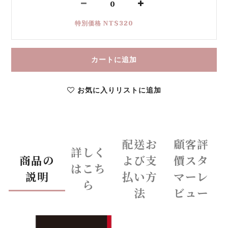
特別価格 NT$320
カートに追加
お気に入りリストに追加
配送お
顧客評
詳しく
商品の
よび支
價スタ
はこち
説明
払い方
マーレ
ら
法
ビュー