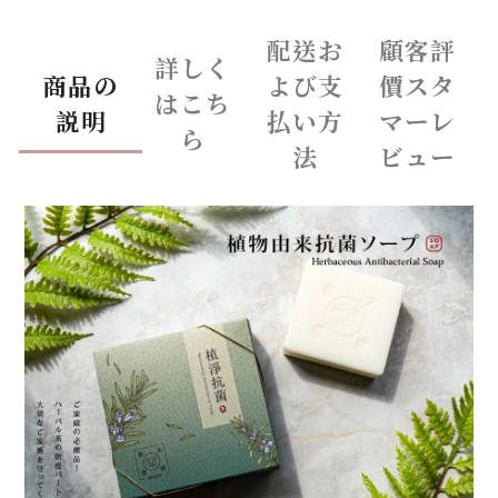
配送お
顧客評
詳しく
商品の
よび支
價スタ
はこち
説明
払い方
マーレ
ら
法
ビュー