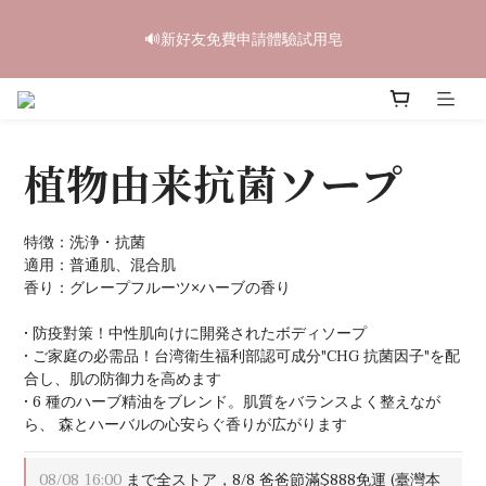
6
5
5
9
7
5
9
0
2
1
1
5
3
1
5
6
中秋禮盒早鳥開跑🥮單盒享85折 兩盒全台免運
5
4
4
8
6
4
8
9
🔊新好友免費申請體驗試用皂
1
0
:
0
4
:
2
0
:
4
5
4
3
3
7
5
3
7
8
立即訂購
日
時
分
秒
0
3
1
3
4
3
2
2
6
4
2
6
7
2
0
2
3
2
1
1
5
3
1
5
6
中秋禮盒早鳥開跑🥮單盒享85折 兩盒全台免運
1
1
2
1
0
:
0
4
:
2
0
:
4
5
立即訂購
0
0
1
日
時
分
秒
0
3
1
3
4
0
植物由来抗菌ソープ
2
0
2
3
1
1
2
0
0
1
0
特徴：洗浄・抗菌
適用：普通肌、混合肌
香り：グレープフルーツ×ハーブの香り
• 防疫對策！中性肌向けに開発されたボディソープ
• ご家庭の必需品！台湾衛生福利部認可成分"CHG 抗菌因子"を配
合し、肌の防御力を高めます
• 6 種のハーブ精油をブレンド。肌質をバランスよく整えなが
ら、 森とハーバルの心安らぐ香りが広がります
08/08 16:00
まで全ストア，8/8 爸爸節滿$888免運 (臺灣本