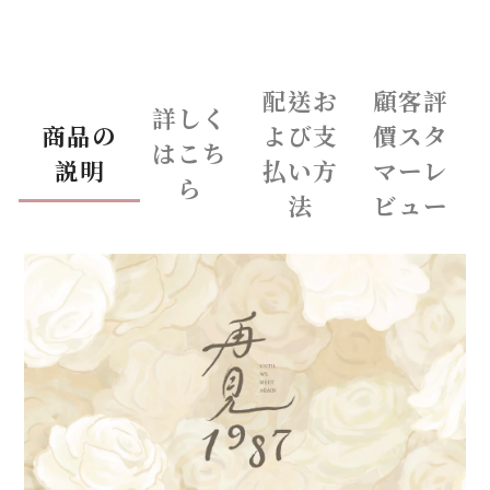
配送お
顧客評
詳しく
商品の
よび支
價スタ
はこち
説明
払い方
マーレ
ら
法
ビュー