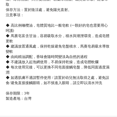
取
保存方法：置於陰涼處，避免陽光直射。
注意事項：
◆ 高比例橄欖油，皂體質地比一般皂軟 (一顆好的皂也需要用心
呵護)
◆ 馬賽皂富含甘油，容易吸取水分，積水與潮溼環境，造成皂體
更軟
◆ 建議放置通風處，保持乾燥避免皂盤積水，馬賽皂易吸水導致
變軟
◆ 由純精油調配，香味會隨時間變淡為自然的過程
◆ 不建議放入起泡網使用，不易保持乾燥，造成皂體軟爛
◆ 每次使用完後，可以更換不同皂面接觸皂盤，降低同面過度濕
潤
◆ 如遇肌膚不適請暫停使用 / 請置於幼兒無法取得之處，避免誤
食/避免直接接觸眼睛，如不慎進入眼睛，請立即以清水沖洗
保存期限：3年
製造產地：台灣