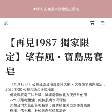
6
6
6
8
7
8
8
0
2
2
2
4
6
3
4
4
中秋禮盒早鳥開跑🥮單盒享85折 兩盒全台免運
5
5
5
7
9
6
7
7
🔊新好友免費申請體驗試用皂
1
1
:
1
3
:
5
2
:
3
3
4
4
4
6
8
5
6
6
立即訂購
日
時
分
秒
0
0
0
2
4
1
2
2
3
3
3
5
7
4
5
5
1
3
0
1
1
2
2
2
4
6
3
4
4
中秋禮盒早鳥開跑🥮單盒享85折 兩盒全台免運
0
2
0
0
1
1
:
1
3
:
5
2
:
3
3
立即訂購
1
日
時
分
秒
0
0
0
2
4
1
2
2
0
【再見1987 獨家限
1
3
0
1
1
0
2
0
0
1
定】望春風・寶島馬賽
0
皂
•　《再見1987》公視台語台浪漫史詩大劇 x 大春煉皂獨家限定；
2026/8/30 公視台語台正式播出
•　傳統馬賽皂工法升級，減緩皂體軟化方便日常使用
•　72%頂級橄欖油，維持肌膚水潤彈性
•　添加台灣大葉山芙蓉精華，優秀植化素自然修護肌膚
•　檸檬、佛手柑、杜松果自然植草清香