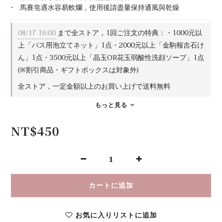
•　馬賽皂遇水容易軟爛，使用後請盡量保持通風與乾燥
08/17 16:00
まで全ストア，1回ご注文の特典：・1000元以
上「バス用泡立てネット」1点・2000元以上「金駒報吉石け
ん」1点・3500元以上「晶玉OR花玉弱酸性洗顔ソープ」1点
(※割引商品・ギフトボックスは対象外)
全ストア，一定金額以上のお買い上げで送料無料
もっと見る
NT$450
カートに追加
お気に入りリストに追加