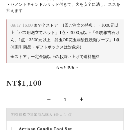
・セメントキャンドルリッド付きで、火を安全に消し、ススを
抑えます
08/17 16:00
まで全ストア，1回ご注文の特典：・1000元以
上「バス用泡立てネット」1点・2000元以上「金駒報吉石け
ん」1点・3500元以上「晶玉OR花玉弱酸性洗顔ソープ」1点
(※割引商品・ギフトボックスは対象外)
全ストア，一定金額以上のお買い上げで送料無料
もっと見る
NT$1,100
割引価格で追加商品購入
(最大 1 点)
Artisan Candle Tool Set