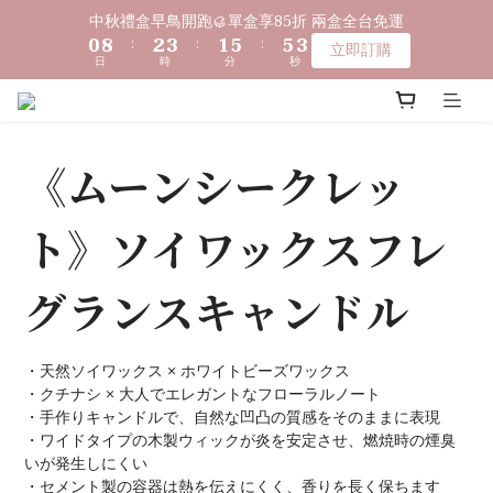
8
9
9
6
0
1
3
3
1
9
3
4
2
6
6
2
中秋禮盒早鳥開跑🥮單盒享85折 兩盒全台免運
〔限時優惠〕滿 $1,000 贈綿泡袋 ｜ 滿 $2,000 贈馬年生肖皂 ｜ 
7
9
8
8
5
0
2
2
0
8
:
2
3
:
1
5
:
5
1
立即訂購
滿 $3,500 贈琉光山色系列任一款🎁
6
8
9
7
7
4
1
1
日
時
分
秒
7
1
2
0
4
4
0
5
7
8
6
6
3
0
0
6
0
1
3
3
4
6
7
5
9
9
5
2
5
0
2
2
🔊新好友免費申請體驗試用皂
3
5
6
4
8
8
4
1
4
1
1
2
4
5
3
7
7
3
0
3
0
0
《ムーンシークレッ
1
9
3
4
2
6
6
2
中秋禮盒早鳥開跑🥮單盒享85折 兩盒全台免運
2
0
8
:
2
3
:
1
5
:
5
1
立即訂購
1
日
時
分
秒
7
1
2
0
4
4
0
ト》ソイワックスフレ
0
6
0
1
3
3
5
0
2
2
グランスキャンドル
4
1
1
3
0
0
2
・天然ソイワックス × ホワイトビーズワックス
1
・クチナシ × 大人でエレガントなフローラルノート
0
・手作りキャンドルで、自然な凹凸の質感をそのままに表現
・ワイドタイプの木製ウィックが炎を安定させ、燃焼時の煙臭
いが発生しにくい
・セメント製の容器は熱を伝えにくく、香りを長く保ちます