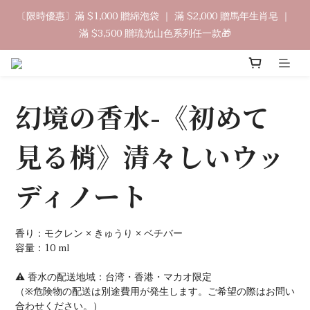
9
8
9
9
1
5
3
0
2
1
2
4
2
8
6
3
中秋禮盒早鳥開跑🥮單盒享85折 兩盒全台免運
〔限時優惠〕滿 $1,000 贈綿泡袋 ｜ 滿 $2,000 贈馬年生肖皂 ｜ 
8
7
8
8
9
0
4
2
1
0
:
1
3
:
1
7
:
5
2
立即訂購
滿 $3,500 贈琉光山色系列任一款🎁
7
6
7
9
7
8
3
1
日
時
分
秒
0
0
2
0
6
4
1
6
5
6
8
6
7
2
0
1
5
3
0
5
4
5
7
5
9
6
1
0
4
2
🔊新好友免費申請體驗試用皂
4
3
4
6
4
8
5
0
3
1
3
2
3
5
3
9
7
4
2
0
幻境の香水-《初めて
2
1
2
4
2
8
6
3
中秋禮盒早鳥開跑🥮單盒享85折 兩盒全台免運
1
1
0
:
1
3
:
1
7
:
5
2
立即訂購
0
日
時
分
秒
0
0
2
0
6
4
1
見る梢》清々しいウッ
1
5
3
0
0
4
2
ディノート
3
1
2
0
1
香り：モクレン × きゅうり × ベチバー
0
容量：10 ml
⚠ 香水の配送地域：台湾・香港・マカオ限定
（※危険物の配送は別途費用が発生します。ご希望の際はお問い
合わせください。）