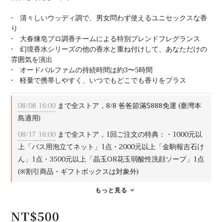
•　清々しいウッディ調で、男女問わず使えるユニセックスな香
り
•　大春煉皂プロ調香チームによる特別ブレンドフレグランス
•　幻境香水シリーズの他の香水と重ね付けして、あなただけの
雰囲気を演出
•　オードパルファムの持続時間は約3〜5時間
•　軽量で携帯しやすく、いつでもどこでも香りをプラス
08/08 16:00
まで全ストア，8/8 爸爸節滿$888免運 (臺灣本
島適用)
08/17 16:00
まで全ストア，1回ご注文の特典：・1000元以
上「バス用泡立てネット」1点・2000元以上「金駒報吉石け
ん」1点・3500元以上「晶玉OR花玉弱酸性洗顔ソープ」1点
(※割引商品・ギフトボックスは対象外)
もっと見る
NT$500