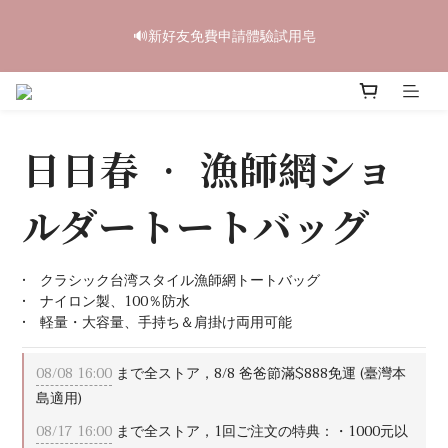
6
5
5
7
8
9
4
0
2
1
1
3
4
5
6
中秋禮盒早鳥開跑🥮單盒享85折 兩盒全台免運
5
4
4
6
7
8
9
3
🔊新好友免費申請體驗試用皂
1
0
:
0
2
:
3
9
:
4
5
4
3
3
5
6
7
8
立即訂購
2
日
時
分
秒
0
1
2
8
3
4
3
2
2
4
5
6
7
1
0
1
7
2
3
2
1
1
3
4
5
6
中秋禮盒早鳥開跑🥮單盒享85折 兩盒全台免運
0
0
6
1
2
1
0
:
0
2
:
3
9
:
4
5
立即訂購
5
0
1
日
時
分
秒
0
1
2
8
3
4
4
0
日日春 • 漁師網ショ
0
1
7
2
3
3
0
6
1
2
2
5
0
1
ルダートートバッグ
1
4
0
0
3
2
•　クラシック台湾スタイル漁師網トートバッグ
1
•　ナイロン製、100％防水
0
•　軽量・大容量、手持ち＆肩掛け両用可能
08/08 16:00
まで全ストア，8/8 爸爸節滿$888免運 (臺灣本
島適用)
08/17 16:00
まで全ストア，1回ご注文の特典：・1000元以