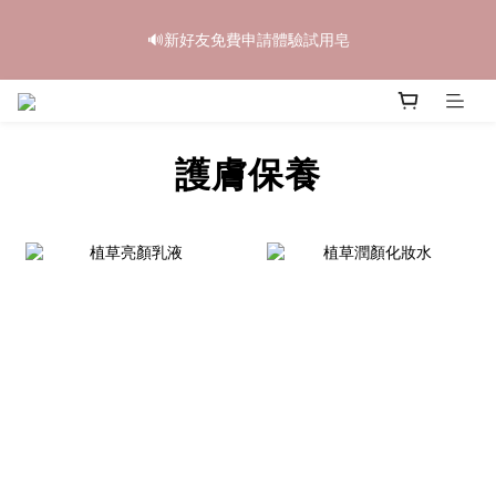
4
6
5
6
9
7
1
0
3
2
1
2
7
6
9
5
中秋禮盒早鳥開跑🥮單盒享85折 兩盒全台免運
3
5
4
5
9
8
6
0
2
🔊新好友免費申請體驗試用皂
1
0
:
1
6
:
5
8
:
4
2
4
3
4
9
8
7
立即訂購
5
1
日
時
分
秒
0
0
5
4
7
3
1
3
2
3
8
7
6
4
0
4
3
6
2
0
2
1
2
7
6
9
5
中秋禮盒早鳥開跑🥮單盒享85折 兩盒全台免運
3
3
2
5
1
1
0
:
1
6
:
5
8
:
4
2
立即訂購
2
1
4
0
日
時
分
秒
0
0
5
4
7
3
1
護膚保養
1
0
3
4
3
6
2
0
0
2
3
2
5
1
1
2
1
4
0
0
1
0
3
0
2
1
0