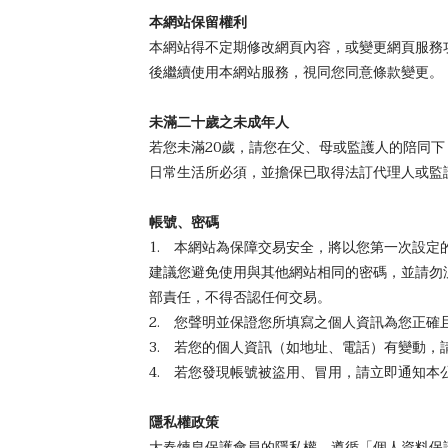
本網站保留權利
本網站得不定期修改網頁內容，或變更網頁服務
後繼續使用本網站服務，視同您同意條款變更。
未滿二十歲之未成年人
若您未滿20歲，請您在父、母或監護人的陪同
日常生活所必須，並擔保已取得法訂代理人或監
帳號、密碼
1. 本網站為保障交易安全，將以您第一次設
建議您避免使用與其他網站相同的密碼，並請勿
部責任，不得否認任何交易。
2. 您聲明並保證您所填寫之個人資訊為您正
3. 若您的個人資訊（如地址、電話）有變動，
4. 若您發現帳號被盜用、冒用，請立即通知
隱私權政策
大春煉皂保護會員的隱私權，遵循「個人資料保