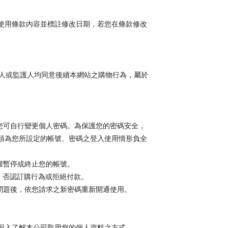
使用條款內容並標註修改日期，若您在條款修改
理人或監護人均同意後續本網站之購物行為，屬於
您可自行變更個人密碼。為保護您的密碼安全，
須為您所設定的帳號、密碼之登入使用情形負全
權暫停或終止您的帳號。
，否認訂購行為或拒絕付款。
問題後，依您請求之新密碼重新開通使用。
深入了解本公司取用您的個人資料之方式。