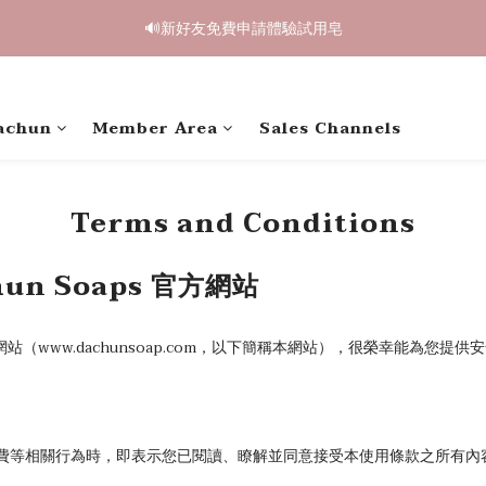
2
2
3
1
4
4
1
6
1
4
4
5
3
6
6
3
8
1
1
:
2
0
:
3
3
:
0
5
鳥開跑🥮單盒享85折 兩盒全台免運
0
🔊新好友免費申請體驗試用皂
3
3
4
2
5
5
2
7
Days
Hours
Minutes
Seconds
0
0
1
2
2
4
2
2
3
1
4
4
1
6
0
1
1
3
1
1
:
2
0
:
3
3
:
0
5
鳥開跑🥮單盒享85折 兩盒全台免運
0
0
2
Days
Hours
Minutes
Seconds
0
0
1
2
2
4
1
0
1
1
3
achun
Member Area
Sales Channels
0
0
0
2
1
0
Terms and Conditions
n Soaps 官方網站
購物網站（www.dachunsoap.com，以下簡稱本網站），很榮幸能為
費等相關行為時，即表示您已閱讀、瞭解並同意接受本使用條款之所有內