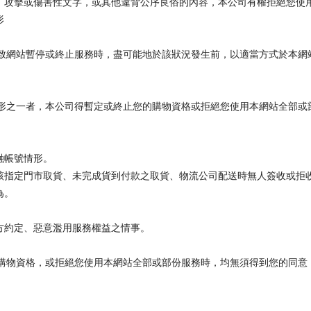
謗、攻擊或傷害性文字，或其他違背公序良俗的內容，本公司有權拒絕您使
形
致網站暫停或終止服務時，盡可能地於該狀況發生前，以適當方式於本網
形之一者，本公司得暫定或終止您的購物資格或拒絕您使用本網站全部或
融帳號情形。
至該指定門市取貨、未完成貨到付款之取貨、物流公司配送時無人簽收或拒
為。
方約定、惡意濫用服務權益之情事。
購物資格，或拒絕您使用本網站全部或部份服務時，均無須得到您的同意