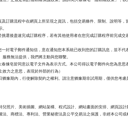
售頁及訂購流程中在網頁上所呈現之資訊，包括交易條件、限制、說明等，
示。
您於挑選後盡速完成訂購程序，若有其他使用者在您完成訂購程序前完成交
。
給您一封電子郵件通知信，意在通知您本系統已收到您的訂購訊息，並不代
、服務無法提供，我們將主動與您聯繫。
與大春煉皂皆同意以電子文件為表示方式。本公司得以電子郵件向您為意思
上效力之意思，表現於外部的行為）
後七日猶豫期內，行使解除契約之權利。請注意猶豫期非試用期，僅供您考
特兒照片、美術插圖、網站架構、程式設計、網站畫面的安排、網頁設計
權法、商標法、專利法、營業秘密法及公平交易法之保護，非經本公司或