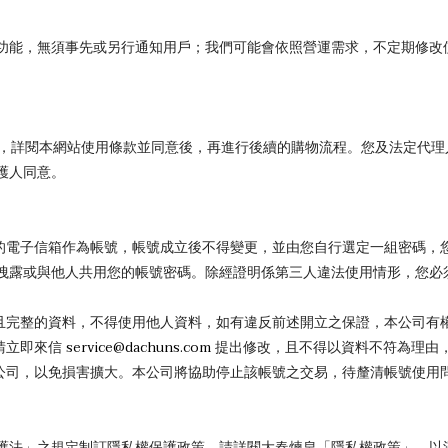
功能，無須事先或另行通知用戶；我們可能會依照營運需求，不定期修改
下，詳閱本網站使用條款並同意後，再進行後續的購物流程。您及法定代
護人同意。
定的電子信箱作為帳號，帳號成立後不得變更，並由您自行選定一組密碼，
洩露或與他人共用您的帳號密碼。除經證明係第三人違法使用情形，您必
確且完整的資料，不得使用他人資料，如有違反前述開立之保證，本公司有
請立即來信
service@dachuns.com
提出修改，且不得以資料不符為理由
本公司，以免損害擴大。本公司將協助停止該帳號之交易，待釐清帳號使用
護法」之規定制訂隱私權保護政策。請詳閱大春煉皂「隱私權政策」，以