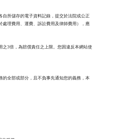
各自所儲存的電子資料記錄，提交於法院或公正
於處理費用、運費、訴訟費用及律師費用），應
用之3倍，為賠償責任之上限。您因違反本網站使
務的全部或部分，且不負事先通知您的義務，本