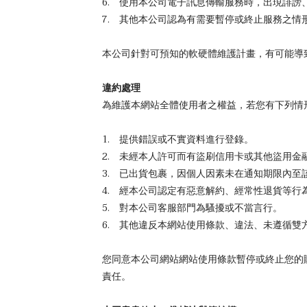
6. 使用本公司電子訊息傳輸服務時，出現誹
7. 其他本公司認為有需要暫停或終止服務之情
本公司針對可預知的軟硬體維護計畫，有可能導
違約處理
為維護本網站全體使用者之權益，若您有下列情
1. 提供錯誤或不實資料進行登錄。
2. 未經本人許可而有盜刷信用卡或其他盜用金
3. 已出貨包裹，因個人因素未在通知期限內
4. 經本公司認定有惡意解約、經常性退貨等行
5. 對本公司客服部門為騷擾或不當言行。
6. 其他違反本網站使用條款、違法、未遵循雙
您同意本公司網站網站使用條款暫停或終止您的
責任。