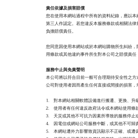
責任依據及損害賠償
您在使用本網站過程中所有的資料紀錄，應以本
第三人作認定。若您違反本服務條款或相關法律
負擔賠償責任。
您同意因使用本網站或於本網站購物所生糾紛，
用條款或其他違約事件所生對本公司之賠償責任
服務中止與免責聲明
本公司將以符合目前一般可合理期待安全性之方
公司對使用者因而產生任何直接或間接的損害，
1. 對本網站相關軟體設備進行搬遷、更換、升
2. 使用者有任何違反政府法令或本網站使用條
3. 天災或其他不可抗力因素所導致的服務停止
4. 因電信或網站公司服務中斷，或其他不可歸
5. 本網站遭外力影響致資訊顯示不正確、或