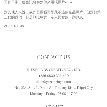
工作日常，臉書訊息突然傳來兩張照片⋯⋯
對其他人來說，或許是兩張再平凡不過的產品照片，但對於第
三代的我們，卻是無比珍貴、令人興奮的一則訊息。
2025-01-09
是的，我們又再一次收到五十年前大春煉皂所開發的商品，提
供我們這則訊息的，是一位已在美術界退休的唐老師，收到訊
息後，心裡已迫不及待跟對方取得聯繫，更讓我們感到溫暖的
是，唐老師願意無償將產品回到它的歷史定位，讓它更完整的
呈現大春的過往。唐老師認為，這個東西，更值得由我們來珍
藏。當下就決定，無論如何一定要
CONTACT US
MU SPRINGS CREATIVE CO., LTD.
+886 0800-321-410
dlee@yensprings.com
No. 234, Sec. 1, Dihua St., Datong Dist., Taipei City
Monday - Friday 08:00 - 17:00
ABOUT