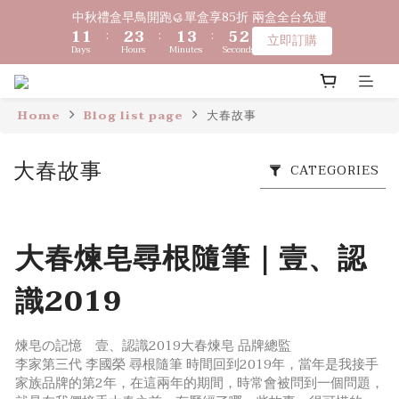
2
2
2
2
3
3
4
4
2
2
4
4
6
6
3
3
中秋禮盒早鳥開跑🥮單盒享85折 兩盒全台免運
中秋禮盒早鳥開跑🥮單盒享85折 兩盒全台免運
1
1
1
1
:
:
2
2
3
3
:
:
1
1
3
3
:
:
5
5
2
2
立即訂購
立即訂購
Days
Days
Hours
Hours
Minutes
Minutes
Seconds
Seconds
0
0
0
0
1
1
2
2
0
0
2
2
4
4
1
1
9
9
9
0
0
1
1
1
1
3
3
0
0
〔限時優惠〕滿 $1,000 贈綿泡袋 ｜ 滿 $2,000 贈馬年生肖皂 ｜ 
8
8
9
8
9
0
0
0
0
2
2
滿 $3,500 贈琉光山色系列任一款🎁
7
7
8
9
7
9
8
1
1
Home
Blog list page
大春故事
6
6
7
8
6
8
7
0
0
5
5
6
7
5
7
9
6
🔊新好友免費申請體驗試用皂
大春故事
4
4
5
6
4
6
8
5
CATEGORIES
3
3
4
5
3
5
7
4
2
2
3
4
2
4
6
3
中秋禮盒早鳥開跑🥮單盒享85折 兩盒全台免運
1
1
:
2
3
:
1
3
:
5
2
立即訂購
大春煉皂尋根隨筆｜壹、認
Days
Hours
Minutes
Seconds
0
0
1
2
0
2
4
1
0
1
1
3
0
0
0
2
識2019
1
0
煉皂の記憶 壹、認識2019大春煉皂 品牌總監
李家第三代 李國榮 尋根隨筆 時間回到2019年，當年是我接手
家族品牌的第2年，在這兩年的期間，時常會被問到一個問題，