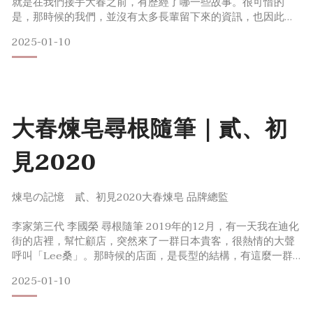
就是在我們接手大春之前，有歷經了哪一些故事。很可惜的
是，那時候的我們，並沒有太多長輩留下來的資訊，也因此我
總是跟客人回覆「我不清楚，因為沒有相關的資料可以了
2025-01-10
解」，回答久了，心理的不踏實感油然而生，於是便跟團隊發
起了，尋根大春的計畫。啟動後，我發現團隊對於找歷史故
事，非常的有興趣跟動力，總是會提出很多不同的搜尋方式。
例如：遠到台南圖書
大春煉皂尋根隨筆｜貳、初
見2020
煉皂の記憶 貳、初見2020大春煉皂 品牌總監
李家第三代 李國榮 尋根隨筆 2019年的12月，有一天我在迪化
街的店裡，幫忙顧店，突然來了一群日本貴客，很熱情的大聲
呼叫「Lee桑」。那時候的店面，是長型的結構，有這麼一群
熱情的日本人，著實讓我驚訝，心裡想著：我認識對方嗎?對方
2025-01-10
也很有趣，一直跟我說日文，我也聽不懂，而我也用英文回
答。就在這兩方雞同鴨講的當下，突然有一位理性的友人，將