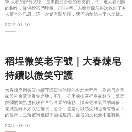
筆 大春的部分文物，是來自於善心的春友們，將手邊大春相關
的物件，提供給我們珍藏。2024年，大春爺爺又再次收到了令
人驚奇的訊息，這一次是有關早期，我們的創始人李水土爺
爺，曾經捐贈的寶貴事跡。2024/5/2這一天，我們在大春的臉
2025-01-10
書訊息中，獲得一個訊息，是有關於李水土爺爺早期捐贈給北
港朝天宮的籤筒相關內容。當時收到訊息後，我們非常驚訝，
沒想到在台灣的廟宇裡，會有一座這麼有歷史的籤筒。當獲
稻埕微笑老字號｜大春煉皂
持續以微笑守護
大春煉皂用微笑持續守護日治時期的台北大稻埕，為當代企業
家與社會賢達聚集之地，不到一公里的街區裡商家林立，繁榮
熱鬧的氣氛也反映在各行各業的蓬勃，隨著經濟發展的轉移，
老城區雖不如以往耀眼，至今，還是可以感受到這裡有曾留下
的富庶，三角窗街邊留下酒樓建築、鼎盛的文化藝術還有象徵
地位財力的雕刻裝飾。隨時代變遷，日常用品風格也逐漸轉變
2025-01-10
美麗又摩登，而樸實無華的清潔用品，已模糊在現代都市。但