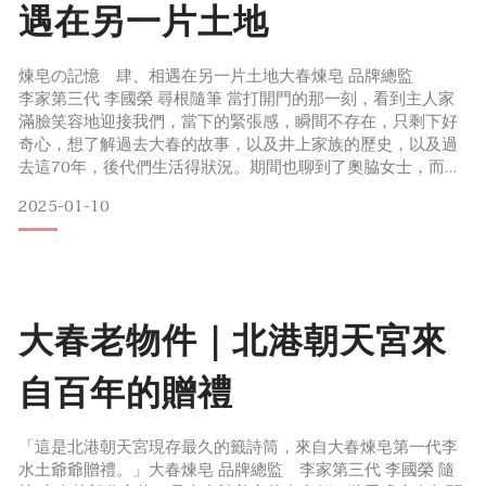
遇在另一片土地
煉皂の記憶 肆、相遇在另一片土地大春煉皂 品牌總監
李家第三代 李國榮 尋根隨筆 當打開門的那一刻，看到主人家
滿臉笑容地迎接我們，當下的緊張感，瞬間不存在，只剩下好
奇心，想了解過去大春的故事，以及井上家族的歷史，以及過
去這70年，後代們生活得狀況。期間也聊到了奧脇女士，而且
是從奧脇先生的太太「葉」女士口述，我才知道，原來奧脇女
2025-01-10
士一直心繫著我們之間的約定，時常惦記著與我們相會的一
天。但這一切還是因為疫情的阻攔，讓我們無法碰面。說著說
著，葉女士的眼眶也逐漸泛紅，我也因為這一段話，不禁紅了
眼眶，也順道
大春老物件｜北港朝天宮來
自百年的贈禮
「這是北港朝天宮現存最久的籤詩筒，來自大春煉皂第一代李
水土爺爺贈禮。」大春煉皂 品牌總監 李家第三代 李國榮 隨