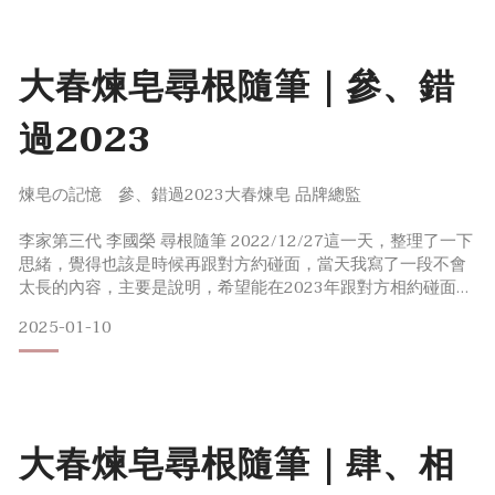
我跟這位熱情的日本朋友，拉到店裡的一角。當時店裡其實放
有很多老照片，其中一張照片裡面，有四位成員。一位是我爺
爺，一
大春煉皂尋根隨筆｜參、錯
過2023
煉皂の記憶 參、錯過2023大春煉皂 品牌總監
李家第三代 李國榮 尋根隨筆 2022/12/27這一天，整理了一下
思緒，覺得也該是時候再跟對方約碰面，當天我寫了一段不會
太長的內容，主要是說明，希望能在2023年跟對方相約碰面，
完成彼此間約定的會面。寄出後，也滿心期待對方的回覆，只
2025-01-10
是這一等就好幾個月過去了，時間愈久心裡愈感到憂慮，因為
過去只要有任何email的往來，奧脇女士都非常即時的回覆，
這一次卻沒有，著實讓人擔憂。一直到2023/3/12這一天，我
再次發了一封email給對方，內容大同小異
大春煉皂尋根隨筆｜肆、相