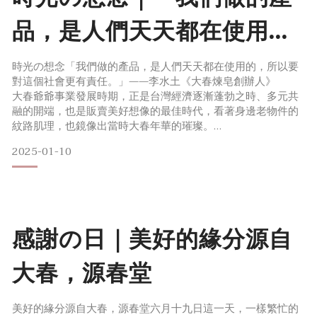
品，是人們天天都在使用
的，所以要對這個社會更有
時光の想念「我們做的產品，是人們天天都在使用的，所以要
對這個社會更有責任。」——李水土《大春煉皂創辦人》
責任。」李水土《大春煉皂
大春爺爺事業發展時期，正是台灣經濟逐漸蓬勃之時、多元共
融的開端，也是販賣美好想像的最佳時代，看著身邊老物件的
創辦人》
紋路肌理，也鏡像出當時大春年華的璀璨。
為了拼湊歷史脈絡，翻箱倒櫃時，家裡各角落安置了許多石鹼
2025-01-10
事業留下來的用品，也留下了一些大春爺爺的痕跡，初期的皂
章、大春交通車、大春同仁的合照，都在訴說著稻埕與大春煉
皂的故事。自創辦人承接大春石鹼後，透過台灣精神、傳統工
藝、愛護環境來實踐著事業的拓展
感謝の日｜美好的緣分源自
大春，源春堂
美好的緣分源自大春，源春堂六月十九日這一天，一樣繁忙的