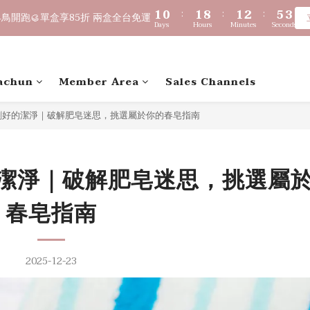
2
2
1
1
2
2
9
9
2
2
3
3
6
6
2
2
9
8
9
9
9
1
1
0
0
:
:
1
1
8
8
:
:
1
1
2
2
:
:
5
5
1
1
8
7
8
8
9
8
鳥開跑🥮單盒享85折 兩盒全台免運
鳥開跑🥮單盒享85折 兩盒全台免運
Days
Days
Hours
Hours
Minutes
Minutes
Seconds
Seconds
0
0
0
0
7
7
0
0
1
1
4
4
0
0
7
6
7
7
8
7
6
6
0
0
3
3
6
5
6
6
7
6
$1,000 贈綿泡袋 ｜ 滿 $2,000 贈馬年生肖皂 ｜ 滿 $3,500 贈琉光
5
5
2
2
5
4
5
5
6
9
5
4
4
1
1
4
3
4
4
5
8
4
achun
Member Area
Sales Channels
3
3
0
0
🔊新好友免費申請體驗試用皂
3
2
3
3
4
7
3
2
2
2
1
2
9
2
3
6
2
剛好的潔淨｜破解肥皂迷思，挑選屬於你的春皂指南
1
1
1
0
:
1
8
:
1
2
:
5
1
鳥開跑🥮單盒享85折 兩盒全台免運
Days
Hours
Minutes
Seconds
0
0
0
0
7
0
1
4
0
6
0
3
5
2
潔淨｜破解肥皂迷思，挑選屬
4
1
3
0
春皂指南
2
1
0
2025-12-23