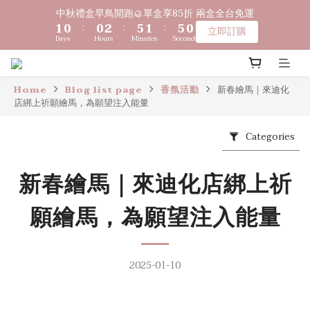
2
2
1
1
1
1
3
3
6
6
2
2
5
5
中秋禮盒早鳥開跑🥮單盒享85折 兩盒全台免運
中秋禮盒早鳥開跑🥮單盒享85折 兩盒全台免運
1
1
0
0
:
:
0
0
2
2
:
:
5
5
1
1
:
:
4
4
9
9
立即訂購
立即訂購
9
9
Days
Days
Hours
Hours
Minutes
Minutes
Seconds
Seconds
0
0
1
1
4
4
0
0
3
3
8
8
9
8
8
9
0
0
3
3
2
2
7
7
〔限時優惠〕滿 $1,000 贈綿泡袋 ｜ 滿 $2,000 贈馬年生肖皂 ｜ 
8
7
7
9
8
2
2
1
1
6
6
滿 $3,500 贈琉光山色系列任一款🎁
7
6
6
8
7
1
1
0
0
5
5
Home
Blog list page
香氛活動
新春繪馬｜來迪化
6
5
5
7
6
9
店綁上祈願繪馬，為願望注入能量
0
0
4
4
5
4
4
6
9
5
8
3
3
🔊新好友免費申請體驗試用皂
4
3
3
5
8
4
7
2
2
Categories
3
2
2
4
7
3
6
1
1
2
1
1
3
6
2
5
中秋禮盒早鳥開跑🥮單盒享85折 兩盒全台免運
0
0
新春繪馬｜來迪化店綁上祈
1
0
:
0
2
:
5
1
:
4
9
立即訂購
Days
Hours
Minutes
Seconds
0
1
4
0
3
8
願繪馬，為願望注入能量
0
3
2
7
2
1
6
1
0
5
0
4
2025-01-10
3
2
1