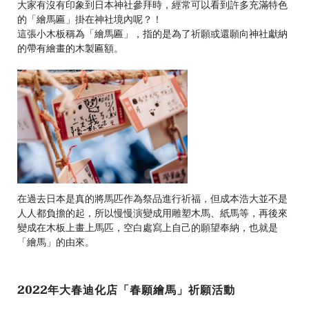
0
大家有沒有印象到日本神社參拜時，經常可以看到許多充滿特色
的「繪馬匾」掛在神社境內呢？！
這張小木板稱為「繪馬匾」，指的是為了祈願或還願向神社獻納
的帶有繪畫的木製匾額。
在過去日本是真的將馬匹作為祭品進行祈福，但成本浩大並不是
人人都負擔的起，所以慢慢演變成用雕塑木馬、紙馬等，再後來
變成在木板上畫上馬匹，空白處寫上自己的願望奉納，也就是
「繪馬」的由來。
2022年大春迪化店「春願繪馬」祈願活動