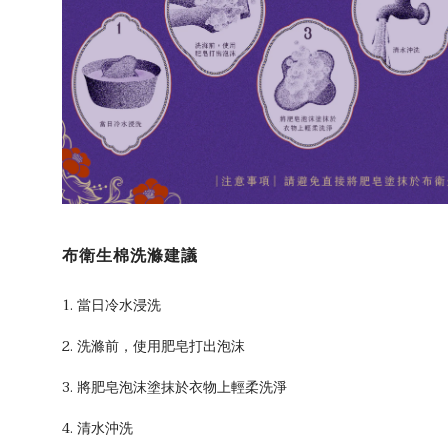
布衛生棉洗滌建議
1. 當日冷水浸洗
2. 洗滌前，使用肥皂打出泡沫
3. 將肥皂泡沫塗抹於衣物上輕柔洗淨
4. 清水沖洗