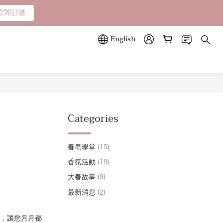
立即訂購
立即訂購
山色系列任一款🎁
English
立即訂購
Categories
春皂學堂
(15)
香氛活動
(19)
大春故事
(9)
最新消息
(2)
潔，讓您月月都