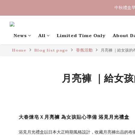
中秋禮盒早
中秋禮盒早
〔限時優惠〕滿 
News
All
Limited Time Only
About D
Home
Blog list page
香氛活動
月亮褲 ｜給女孩的
中秋禮盒早
月亮褲 ｜給女
大春煉皂Ｘ
月亮褲
為女孩貼心準備
浴見月光禮盒
浴見月光禮盒以日本大正時期風格設計，收藏月亮褲出品的布衛