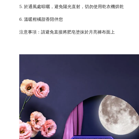
5. 於通風處晾曬，避免陽光直射，切勿使用乾衣機烘乾
6. 溫暖柑橘甜香陪伴您
注意事項：請避免直接將肥皂塗抹於月亮褲布面上