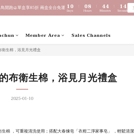
2
2
1
1
1
1
9
9
5
5
5
5
2
2
4
4
9
8
8
9
1
1
0
0
:
:
0
0
8
8
:
:
4
4
4
4
:
:
1
1
3
3
8
7
7
8
鳥開跑🥮單盒享85折 兩盒全台免運
鳥開跑🥮單盒享85折 兩盒全台免運
Days
Days
Hours
Hours
Minutes
Minutes
Seconds
Seconds
0
0
7
7
3
3
3
3
0
0
2
2
7
6
6
7
9
6
6
2
2
2
2
1
1
6
5
5
9
9
6
8
$1,000 贈綿泡袋 ｜ 滿 $2,000 贈馬年生肖皂 ｜ 滿 $3,500 贈琉光
5
5
1
1
1
1
0
0
5
4
4
8
8
5
7
4
4
0
0
0
0
4
3
3
7
7
4
6
achun
Member Area
Sales Channels
3
3
🔊新好友免費申請體驗試用皂
3
2
2
6
6
3
5
2
2
2
1
1
9
5
5
2
4
布衛生棉，浴見月光禮盒
1
1
1
0
:
0
8
:
4
4
:
1
3
鳥開跑🥮單盒享85折 兩盒全台免運
Days
Hours
Minutes
Seconds
0
0
0
7
3
3
0
2
6
2
2
1
5
1
1
0
孩的布衛生棉，浴見月光禮盒
4
0
0
3
2
2025-01-10
1
0
生棉 ，可重複清洗使用；搭配大春煉皂「衣柑二淨家事皂」 ，輕鬆清