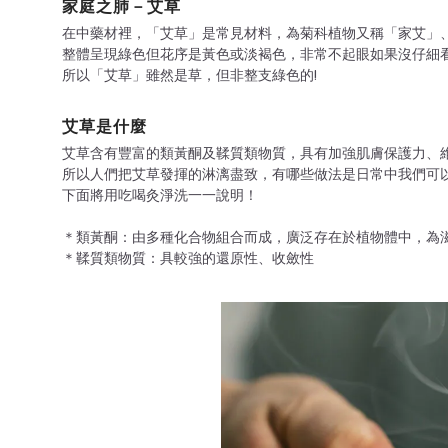
家庭之肺－艾草
在中藥材裡，「艾草」是常見材料，為菊科植物又稱「家艾」、
整體呈現綠色但花序是黃色或淡褐色，非常不起眼如果沒仔細
所以「艾草」雖然是草，但非整支綠色的!
艾草是什麼
艾草含有豐富的類黃酮及鞣質類物質，具有加強肌膚保護力、
所以人們把艾草發揮的淋漓盡致，有哪些做法是日常中我們可
下面將用吃喝灸淨洗一一說明！
＊類黃酮：由多種化合物組合而成，廣泛存在於植物體中，為
＊鞣質類物質：具較強的還原性、收斂性