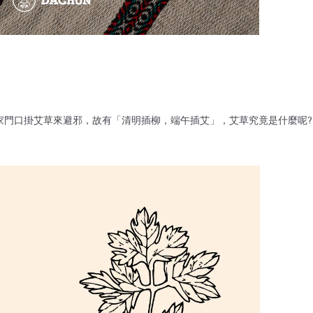
家門口掛艾草來避邪，故有「清明插柳，端午插艾」，艾草究竟是什麼呢?