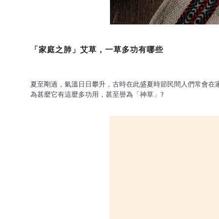
「家庭之肺」艾草，一草多功有哪些
夏至剛過，氣溫日日攀升，古時在此盛夏時節民間人們常會在
為甚麼它有這麼多功用，甚至譽為「神草」?