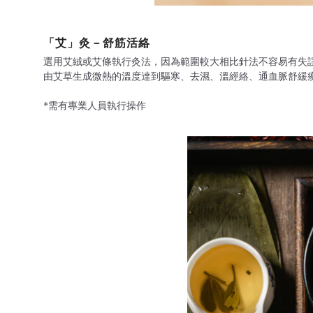
「艾」灸－舒筋活絡
選用艾絨或艾條執行灸法，因為範圍較大相比針法不容易有失誤
由艾草生成微熱的溫度達到驅寒、去濕、溫經絡、通血脈舒緩
*需有專業人員執行操作