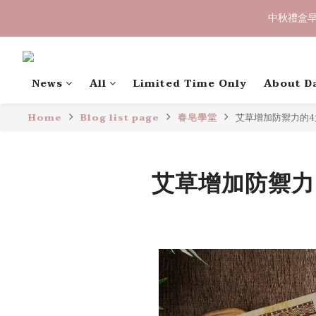
中秋禮盒早
中秋禮盒早
〔限時優惠〕滿 
News
All
Limited Time Only
About D
Home
Blog list page
春皂學堂
艾草增加防禦力的
中秋禮盒早
艾草增加防禦力