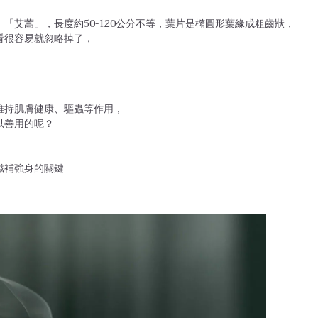
「艾蒿」，長度約50-120公分不等，葉片是橢圓形葉緣成粗齒狀，
看很容易就忽略掉了，
維持肌膚健康、驅蟲等作用，
以善用的呢？
滋補強身的關鍵