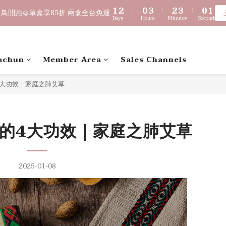
2
2
3
3
1
1
4
4
3
3
4
4
1
1
1
1
9
8
8
8
1
1
2
2
:
:
0
0
3
3
:
:
2
2
3
3
:
:
0
0
0
0
8
9
7
9
7
7
鳥開跑🥮單盒享85折 兩盒全台免運
鳥開跑🥮單盒享85折 兩盒全台免運
Days
Days
Hours
Hours
Minutes
Minutes
Seconds
Seconds
0
0
1
1
2
2
1
1
2
2
7
8
6
9
8
9
6
6
0
0
1
1
0
0
1
1
6
7
5
8
7
8
5
5
$1,000 贈綿泡袋 ｜ 滿 $2,000 贈馬年生肖皂 ｜ 滿 $3,500 贈琉光
0
0
0
0
5
6
4
7
6
7
4
4
4
5
3
6
5
6
3
3
achun
Member Area
Sales Channels
🔊新好友免費申請體驗試用皂
3
4
2
5
4
5
2
2
2
3
1
4
3
4
1
1
4大功效｜家庭之肺艾草
1
2
:
0
3
:
2
3
:
0
0
鳥開跑🥮單盒享85折 兩盒全台免運
Days
Hours
Minutes
Seconds
0
1
2
1
2
0
1
0
1
0
0
的4大功效｜家庭之肺艾草
2025-01-08