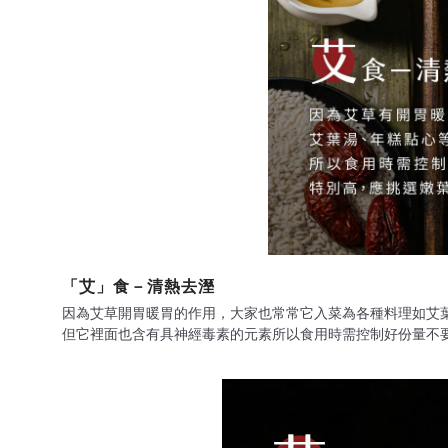
「艾」食－清熱去溼
因為艾草開胃暖胃的作用，大家也常常它入菜為各種料理如艾
但它裡面也含有具神經毒素的元素所以食用時需控制好份量不