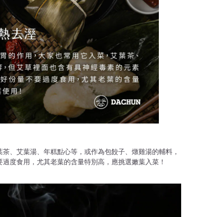
葉茶、艾葉湯、年糕點心等，或作為包餃子、燉雞湯的輔料，
要過度食用，尤其老葉的含量特別高，應挑選嫩葉入菜！