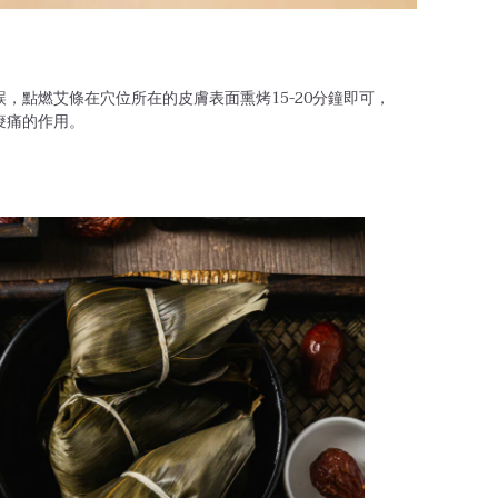
，點燃艾條在穴位所在的皮膚表面熏烤15-20分鐘即可，
痠痛的作用。