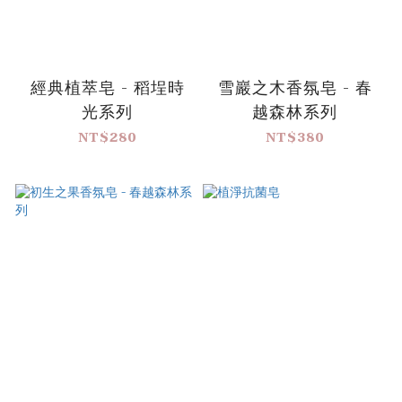
經典植萃皂 - 稻埕時
雪巖之木香氛皂 - 春
光系列
越森林系列
NT$280
NT$380