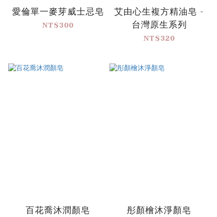
愛倫單一麥芽威士忌皂
艾由心生複方精油皂 -
台灣原生系列
NT$300
NT$320
百花喬沐潤顏皂
彤顏檜沐淨顏皂