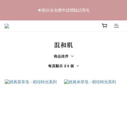
6
7
6
6
9
9
5
6
2
3
2
2
5
5
1
2
中秋禮盒早鳥開跑🥮單盒享85折 兩盒全台免運
5
6
5
5
8
8
4
5
🔊新好友免費申請體驗試用皂
1
2
:
1
1
:
4
4
:
0
1
4
5
4
4
7
7
3
4
立即訂購
日
時
分
秒
0
1
0
0
3
3
0
3
4
3
3
6
6
2
3
0
2
2
2
3
2
2
5
5
1
2
中秋禮盒早鳥開跑🥮單盒享85折 兩盒全台免運
1
1
1
2
:
1
1
:
4
4
:
0
1
立即訂購
0
0
日
時
分
秒
0
1
0
0
3
3
0
混和肌
0
2
2
1
1
0
0
商品排序
每頁顯示 24 個