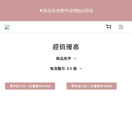
6
6
5
9
7
1
2
2
5
2
2
1
7
5
8
3
中秋禮盒早鳥開跑🥮單盒享85折 兩盒全台免運
5
5
4
8
6
0
1
1
4
🔊新好友免費申請體驗試用皂
1
1
:
0
6
:
4
7
:
2
4
4
3
9
7
5
立即訂購
0
0
3
日
時
分
秒
0
0
5
3
6
1
3
3
2
8
6
9
4
2
4
2
5
0
2
2
1
7
5
8
3
中秋禮盒早鳥開跑🥮單盒享85折 兩盒全台免運
1
3
1
4
1
1
:
0
6
:
4
7
:
2
立即訂購
0
2
0
3
日
時
分
秒
0
0
5
3
6
1
1
2
超值優惠
4
2
5
0
0
1
3
1
4
0
2
0
3
商品排序
1
2
每頁顯示 24 個
0
1
0
單件折100｜任選兩件$900
單件折100｜任選兩件$900