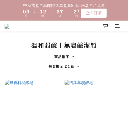
1
1
2
2
3
3
4
4
8
8
3
3
7
7
中秋禮盒早鳥開跑🥮單盒享85折 兩盒全台免運
中秋禮盒早鳥開跑🥮單盒享85折 兩盒全台免運
0
0
9
9
:
:
1
1
2
2
:
:
3
3
7
7
:
:
2
2
6
6
立即訂購
立即訂購
9
日
日
時
時
分
分
秒
秒
8
8
0
0
1
1
2
2
6
6
1
1
5
5
8
9
7
7
0
0
1
1
5
5
0
0
4
4
〔限時優惠〕滿 $1,000 贈綿泡袋 ｜ 滿 $2,000 贈馬年生肖皂 ｜ 
7
8
9
9
6
6
0
0
4
4
3
3
滿 $3,500 贈琉光山色系列任一款🎁
6
7
8
9
8
5
5
3
3
2
2
5
6
7
8
7
4
4
2
2
1
1
溫和弱酸丨無皂鹼潔顏
4
5
6
7
6
3
3
1
1
0
0
🔊新好友免費申請體驗試用皂
3
4
5
6
5
9
2
2
0
0
商品排序
2
3
4
5
9
4
8
1
1
1
2
3
4
8
3
每頁顯示 24 個
7
中秋禮盒早鳥開跑🥮單盒享85折 兩盒全台免運
0
0
0
9
:
1
2
:
3
7
:
2
6
立即訂購
日
時
分
秒
8
0
1
2
6
1
5
7
0
1
5
0
4
6
0
4
3
5
3
2
4
2
1
3
1
0
2
0
1