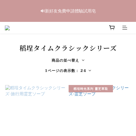
5
5
5
6
7
4
4
0
1
1
1
2
6
3
中秋禮盒早鳥開跑🥮單盒享85折 兩盒全台免運
4
4
4
5
9
6
3
3
🔊新好友免費申請體驗試用皂
0
9
:
0
9
:
0
1
:
5
2
3
3
3
4
8
5
立即訂購
2
2
日
時
分
秒
8
8
0
4
1
2
2
2
3
7
4
1
1
7
7
3
0
1
1
1
2
6
3
中秋禮盒早鳥開跑🥮單盒享85折 兩盒全台免運
0
0
6
6
2
0
9
:
0
9
:
0
1
:
5
2
立即訂購
5
5
1
日
時
分
秒
8
8
0
4
1
4
4
0
稻埕タイムクラシックシリーズ
7
7
3
0
3
3
6
6
2
2
2
5
5
1
商品の並べ替え
1
1
4
4
0
1ページの表示数： 24
0
0
3
3
2
2
1
1
稻埕時光系列 靈芝萃取
0
0