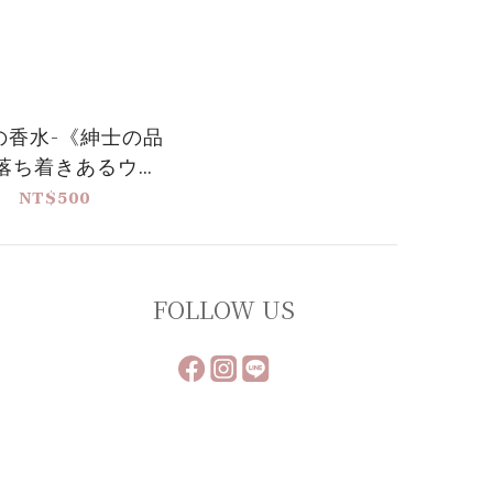
の香水-《紳士の品
落ち着きあるウッ
ディノート
NT$500
FOLLOW US