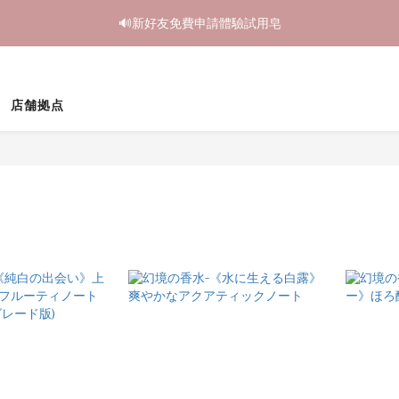
2
1
1
8
1
8
3
9
3
3
4
4
3
3
3
5
1
0
:
0
7
:
0
7
:
2
8
鳥開跑🥮單盒享85折 兩盒全台免運
2
2
3
🔊新好友免費申請體驗試用皂
3
2
2
9
2
9
4
日
時
分
秒
0
6
6
1
7
1
1
2
2
1
1
8
1
8
3
9
5
5
0
6
0
0
1
1
0
:
0
7
:
0
7
:
2
8
鳥開跑🥮單盒享85折 兩盒全台免運
4
4
5
日
時
分
秒
0
0
6
6
1
7
3
3
4
5
5
0
6
店舗拠点
2
2
3
4
4
5
1
1
2
3
3
4
0
0
1
2
2
3
0
1
1
2
0
0
1
0