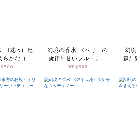
水-《花々に巡
幻境の香水-《ベリーの
幻境
柔らかなコッ
旋律》甘いフルーティ
森》
ンの香り
ノート
$500
NT$500