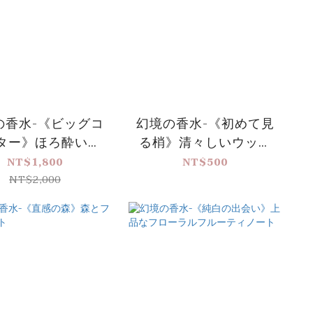
の香水-《ビッグコ
幻境の香水-《初めて見
ター》ほろ酔いの
る梢》清々しいウッデ
香り
ィノート
NT$1,800
NT$500
NT$2,000