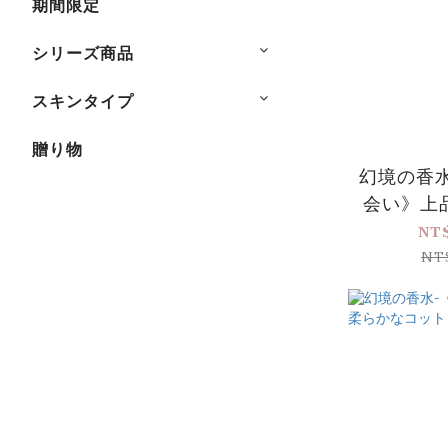
期間限定
シリーズ商品
スキンタイプ
贈り物
幻境の香
会い》上
ルフルーテ
NT
容量アッ
NT