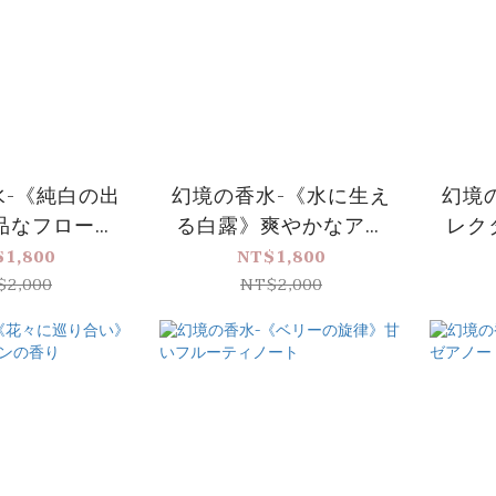
水-《純白の出
幻境の香水-《水に生え
幻境
品なフローラ
る白露》爽やかなアク
レク
ィノート (大
アティックノート
$1,800
NT$1,800
プグレード版)
$2,000
NT$2,000