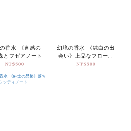
の香水-《直感の
幻境の香水-《純白の出
森とフゼアノート
会い》上品なフローラ
ルフルーティノート
NT$500
NT$500