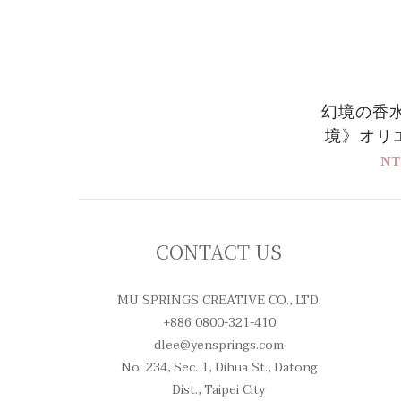
幻境の香
境》オリ
ダリーウ
NT
CONTACT US
MU SPRINGS CREATIVE CO., LTD.
+886 0800-321-410
dlee@yensprings.com
No. 234, Sec. 1, Dihua St., Datong
Dist., Taipei City