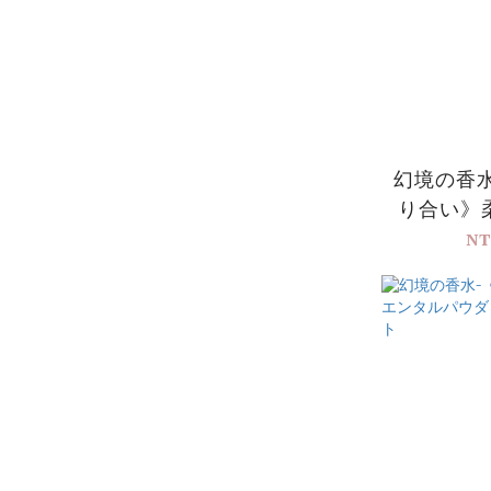
幻境の香
り合い》
ト
NT