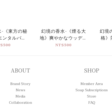
水-《東方の秘
幻境の香水-《煙る大
幻境
エンタルパウ
地》爽やかなウッディ
格》
ッディノート
ノート
$500
NT$500
ABOUT
SHOP
Brand Story
Member Area
News
Soap Subscriptions
Media
Store
Collaboration
FAQ