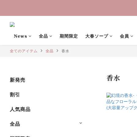
中秋禮盒早
中秋禮盒早
News
全品
期間限定
大春ソープ
会員
全てのアイテム
全品
香水
香水
新発売
割引
人気商品
全品