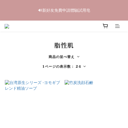
6
6
5
5
6
6
6
0
2
2
1
6
1
2
2
2
中秋禮盒早鳥開跑🥮單盒享85折 兩盒全台免運
5
5
4
9
4
5
5
5
🔊新好友免費申請體驗試用皂
1
1
:
0
5
:
0
1
:
1
1
4
4
3
8
3
4
4
4
立即訂購
日
時
分
秒
0
0
4
0
0
0
3
3
2
7
2
3
3
3
3
2
2
1
6
1
2
2
2
中秋禮盒早鳥開跑🥮單盒享85折 兩盒全台免運
2
1
1
:
0
5
:
0
1
:
1
1
立即訂購
1
日
時
分
秒
0
0
4
0
0
0
0
脂性肌
3
2
1
商品の並べ替え
0
1ページの表示数： 24