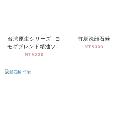
台湾原生シリーズ -ヨ
竹炭洗顔石鹸
モギブレンド精油ソー
NT$300
プ
NT$320